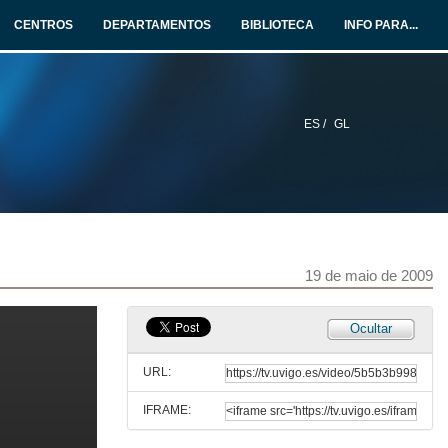
CENTROS
DEPARTAMENTOS
BIBLIOTECA
INFO PARA...
21 de abr. de 2009
Star Trek
O concepto de persoa
21 de abr. de 2009
ES /
GL
Debate
21 de abr. de 2009
Presentacion
19 de maio de 2009
5 de maio de 2009
Ocultar
Gattaca
Manipulación xenética e dereitos humanos
URL:
5 de maio de 2009
IFRAME:
Reflexións sobre a película