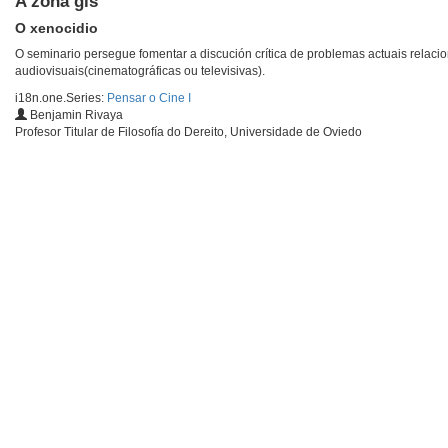
A zona gis
O xenocidio
O seminario persegue fomentar a discución crítica de problemas actuais relac
audiovisuais(cinematográficas ou televisivas).
i18n.one.Series:
Pensar o Cine I
Benjamin Rivaya
Profesor Titular de Filosofía do Dereito, Universidade de Oviedo