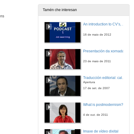
Tamén che interesan
óns
An introduction to CV’s, letters, and job searching
16 de maio de 2012
Presentación da xornada
23 de maio de 2011
Traducción editorial: calidade e xestión de proxectos
Apertura
17 de set. de 2007
What is postmodernism?
4 de out. de 2011
Imaxe de vídeo dixital