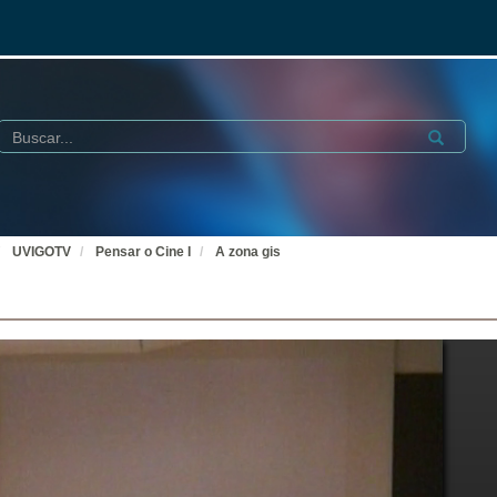
Buscar
Submit
UVIGOTV
Pensar o Cine I
A zona gis