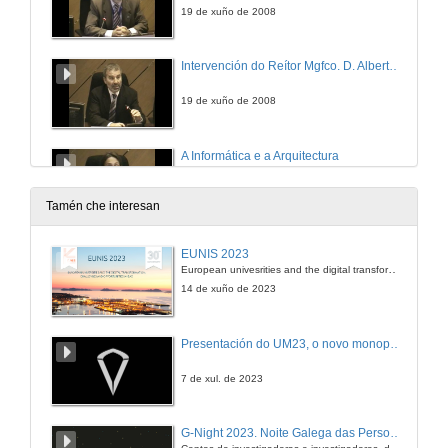
19 de xuño de 2008
Intervención do Reítor Mgfco. D. Alberto Gago
19 de xuño de 2008
A Informática e a Arquitectura
19 de xuño de 2008
Tamén che interesan
Planeamento e Desenvolvimento de Sistemas Celulares IEEE 802.16 - 2004
EUNIS 2023
European univesrities and the digital transformation: challenges and opportunities ahead
19 de xuño de 2008
14 de xuño de 2023
Projecto e Instalação de Feixes Pré - WIMAX
Presentación do UM23, o novo monopraza de UVigo Motorsport
19 de xuño de 2008
7 de xul. de 2023
Scatter Matrix Approach for Intrusion Detection
G-Night 2023. Noite Galega das Persoas Investigadoras. Conciencias creativas
Centos de investigadoras e investigadores, decenas de actividades e sete cidades