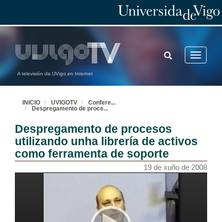
TOGGLE
Toggle
SEARCH
navigatio
A televisión da UVigo en Internet
INICIO
UVIGOTV
Confere
...
Despregamento de proce
...
Despregamento de procesos
utilizando unha librería de activos
como ferramenta de soporte
19 de xuño de 2008