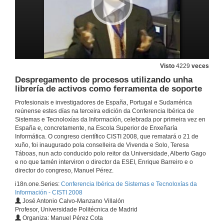
Visto
4229
veces
Despregamento de procesos utilizando unha
librería de activos como ferramenta de soporte
Profesionais e investigadores de España, Portugal e Sudamérica
reúnense estes días na terceira edición da Conferencia Ibérica de
Sistemas e Tecnoloxías da Información, celebrada por primeira vez en
Unha proposta e-learning: Embrión de Coñecemento
España e, concretamente, na Escola Superior de Enxeñaría
Informática. O congreso científico CISTI 2008, que rematará o 21 de
19 de xuño de 2008
xuño, foi inaugurado pola conselleira de Vivenda e Solo, Teresa
Táboas, nun acto conducido polo reitor da Universidade, Alberto Gago
e no que tamén interviron o director da ESEI, Enrique Barreiro e o
Formar cidadãos na Era dos Media Digitais
director do congreso, Manuel Pérez.
i18n.one.Series:
Conferencia Ibérica de Sistemas e Tecnoloxías da
19 de xuño de 2008
Información - CISTI 2008
José Antonio Calvo-Manzano Villalón
Profesor, Universidade Politécnica de Madrid
Granxafamiliar.com: Comercialización de productos agrarios de orixe familiar
Organiza: Manuel Pérez Cota