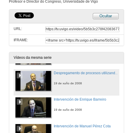
Profesor e Director do Congreso, Universidade de Vigo
19 de xuño de 2008
Ocultar
Controlo de assiduidade em aulas efectuadas en Second-Life
URL:
19 de xuño de 2008
IFRAME:
Modelos de negocio en Internet: a realidade portuguesa
19 de xuño de 2008
Vídeos da mesma serie
Despregamento de procesos utilizando unha librería de activos como ferramenta de soporte
19 de xuño de 2008
Intervención de Enrique Barreiro
19 de xuño de 2008
Intervención de Manuel Pérez Cota