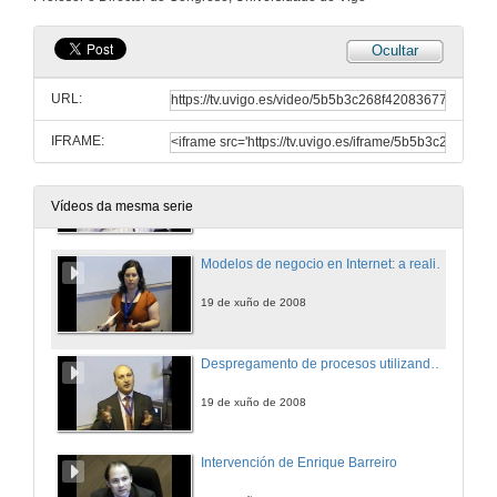
19 de xuño de 2008
Ocultar
Granxafamiliar.com: Comercialización de productos agrarios de orixe familiar
URL:
19 de xuño de 2008
IFRAME:
Controlo de assiduidade em aulas efectuadas en Second-Life
19 de xuño de 2008
Vídeos da mesma serie
Modelos de negocio en Internet: a realidade portuguesa
19 de xuño de 2008
Despregamento de procesos utilizando unha librería de activos como ferramenta de soporte
19 de xuño de 2008
Intervención de Enrique Barreiro