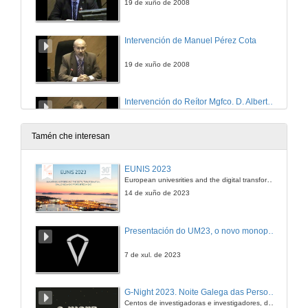
19 de xuño de 2008
Intervención de Manuel Pérez Cota
19 de xuño de 2008
Intervención do Reítor Mgfco. D. Alberto Gago
19 de xuño de 2008
Tamén che interesan
A Informática e a Arquitectura
EUNIS 2023
European univesrities and the digital transformation: challenges and opportunities ahead
19 de xuño de 2008
14 de xuño de 2023
Planeamento e Desenvolvimento de Sistemas Celulares IEEE 802.16 - 2004
Presentación do UM23, o novo monopraza de UVigo Motorsport
19 de xuño de 2008
7 de xul. de 2023
Projecto e Instalação de Feixes Pré - WIMAX
G-Night 2023. Noite Galega das Persoas Investigadoras. Conciencias creativas
Centos de investigadoras e investigadores, decenas de actividades e sete cidades