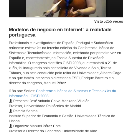
Visto
5255
veces
Modelos de negocio en Internet: a realidade
portuguesa
Profesionais e investigadores de España, Portugal e Sudamérica
reúnense estes días na terceira edición da Conferencia Ibérica de
Sistemas e Tecnoloxías da Información, celebrada por primeira vez en
España e, concretamente, na Escola Superior de Enxeñaría
Informática. O congreso científico CISTI 2008, que rematará o 21 de
xuño, foi inaugurado pola conselleira de Vivenda e Solo, Teresa
Táboas, nun acto conducido polo reitor da Universidade, Alberto Gago
e no que tamén interviron o director da ESEI, Enrique Barreiro e o
director do congreso, Manuel Pérez.
i18n.one.Series:
Conferencia Ibérica de Sistemas e Tecnoloxías da
Información - CISTI 2008
Unha proposta e-learning: Embrión de Coñecemento
Presenta: José Antonio Calvo-Manzano Villalón
Profesor, Universidade Politécnica de Madrid
19 de xuño de 2008
Patricia Santos
Instituto Superior de Economia e Gestão, Universidade Técnica de
Lisboa
Formar cidadãos na Era dos Media Digitais
Organiza: Manuel Pérez Cota
Profesor e Director do Congreso, Universidade de Vigo