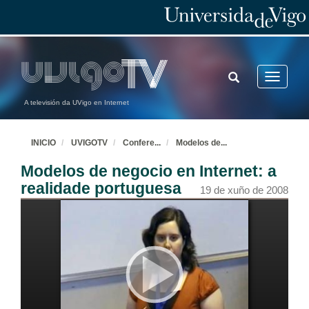
TOGGLE
Toggle
SEARCH
navigatio
A televisión da UVigo en Internet
INICIO
UVIGOTV
Confere
...
Modelos de
...
Modelos de negocio en Internet: a
realidade portuguesa
19 de xuño de 2008