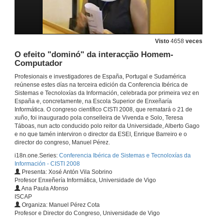
Presentacións Empresariais: INGENIAS ¿Por qué INGENIAS?
Visto
4658
veces
20 de xuño de 2008
O efeito "dominó" da interacção Homem-
Computador
A Tecnologia ao Serviço das Pessoas com Graves Limitaçoes Físicas
Profesionais e investigadores de España, Portugal e Sudamérica
reúnense estes días na terceira edición da Conferencia Ibérica de
20 de xuño de 2008
Sistemas e Tecnoloxías da Información, celebrada por primeira vez en
España e, concretamente, na Escola Superior de Enxeñaría
Informática. O congreso científico CISTI 2008, que rematará o 21 de
Fast Intra-Patient 3D Registration Method for Pulmonary CT Exams
xuño, foi inaugurado pola conselleira de Vivenda e Solo, Teresa
Táboas, nun acto conducido polo reitor da Universidade, Alberto Gago
20 de xuño de 2008
e no que tamén interviron o director da ESEI, Enrique Barreiro e o
director do congreso, Manuel Pérez.
i18n.one.Series:
Conferencia Ibérica de Sistemas e Tecnoloxías da
Cataract Surgery Simulator Based On Finite Element Human Eye
Información - CISTI 2008
Presenta: Xosé Antón Vila Sobrino
20 de xuño de 2008
Profesor Enxeñería Informática, Universidade de Vigo
Ana Paula Afonso
ISCAP
Impact of appointment reminders via short message service in a district hospital
Organiza: Manuel Pérez Cota
Profesor e Director do Congreso, Universidade de Vigo
20 de xuño de 2008