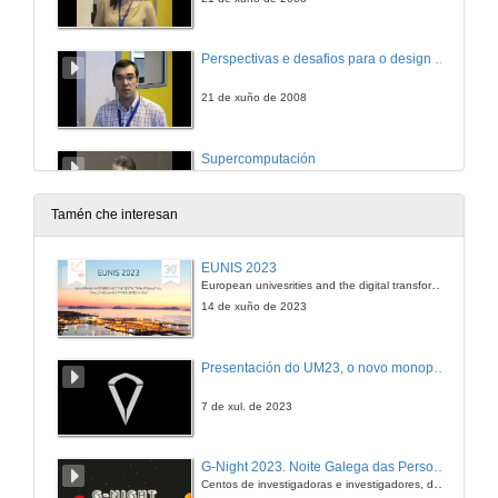
Perspectivas e desafios para o design instrucional: prefácio de uma simbiose perfeita
21 de xuño de 2008
Supercomputación
21 de xuño de 2008
Tamén che interesan
EUNIS 2023
European univesrities and the digital transformation: challenges and opportunities ahead
14 de xuño de 2023
Presentación do UM23, o novo monopraza de UVigo Motorsport
7 de xul. de 2023
G-Night 2023. Noite Galega das Persoas Investigadoras. Conciencias creativas
Centos de investigadoras e investigadores, decenas de actividades e sete cidades