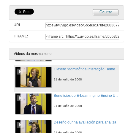
Ocultar
RHRV: An R-based software package for heart rate variability analysis of ECG recordings
URL:
20 de xuño de 2008
IFRAME:
Desempenho das Urgências Hospitalares. Gestão de Tempos
20 de xuño de 2008
Vídeos da mesma serie
O efeito "dominó" da interacção Homem-Computador
21 de xuño de 2008
Benefícios do E-Learning no Ensino Universitário
21 de xuño de 2008
Deseño dunha avaliación para analizar o impacto das TICs no aprendizaxe.
21 de xuño de 2008