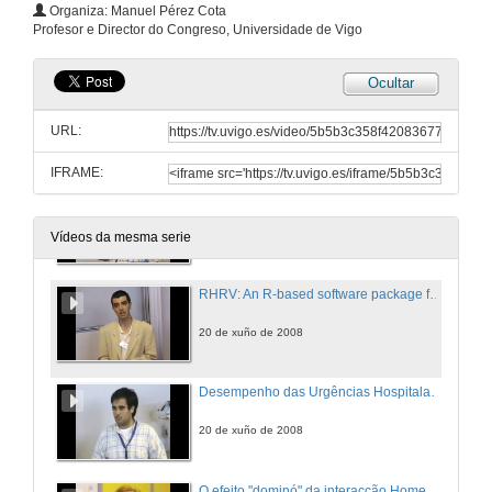
Organiza: Manuel Pérez Cota
Profesor e Director do Congreso, Universidade de Vigo
20 de xuño de 2008
Ocultar
Cataract Surgery Simulator Based On Finite Element Human Eye
URL:
20 de xuño de 2008
IFRAME:
Impact of appointment reminders via short message service in a district hospital
20 de xuño de 2008
Vídeos da mesma serie
RHRV: An R-based software package for heart rate variability analysis of ECG recordings
20 de xuño de 2008
Desempenho das Urgências Hospitalares. Gestão de Tempos
20 de xuño de 2008
O efeito "dominó" da interacção Homem-Computador