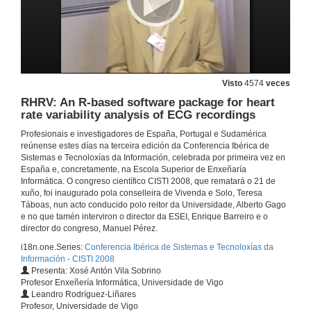
19 de xuño de 2008
Comparativa das Técnicas de Modelo de Propagación e Mapa de Potencia para Localización en Redes de Sensores
Visto
4574
veces
19 de xuño de 2008
RHRV: An R-based software package for heart
rate variability analysis of ECG recordings
Discrepancia entre investigacón e o uso empresarial dos novos sistemas e tecnoloxías da información
Profesionais e investigadores de España, Portugal e Sudamérica
reúnense estes días na terceira edición da Conferencia Ibérica de
20 de xuño de 2008
Sistemas e Tecnoloxías da Información, celebrada por primeira vez en
España e, concretamente, na Escola Superior de Enxeñaría
Informática. O congreso científico CISTI 2008, que rematará o 21 de
Presentacións Empresariais: INGENIAS ¿Por qué INGENIAS?
xuño, foi inaugurado pola conselleira de Vivenda e Solo, Teresa
Táboas, nun acto conducido polo reitor da Universidade, Alberto Gago
20 de xuño de 2008
e no que tamén interviron o director da ESEI, Enrique Barreiro e o
director do congreso, Manuel Pérez.
i18n.one.Series:
Conferencia Ibérica de Sistemas e Tecnoloxías da
A Tecnologia ao Serviço das Pessoas com Graves Limitaçoes Físicas
Información - CISTI 2008
Presenta: Xosé Antón Vila Sobrino
20 de xuño de 2008
Profesor Enxeñería Informática, Universidade de Vigo
Leandro Rodríguez-Liñares
Profesor, Universidade de Vigo
Fast Intra-Patient 3D Registration Method for Pulmonary CT Exams