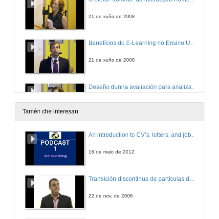
21 de xuño de 2008
Benefícios do E-Learning no Ensino Universitário
21 de xuño de 2008
Deseño dunha avaliación para analizar o impacto das TICs no aprendizaxe.
21 de xuño de 2008
Tamén che interesan
Perspectivas e desafios para o design instrucional: prefácio de uma simbiose perfeita
An introduction to CV’s, letters, and job searching
21 de xuño de 2008
16 de maio de 2012
Supercomputación
Transición discontinua de partículas de microgel termosensible
21 de xuño de 2008
22 de nov. de 2006