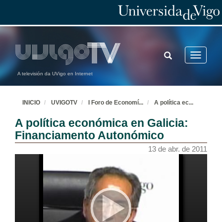
TOGGLE
Toggle
SEARCH
navigatio
A televisión da UVigo en Internet
INICIO
UVIGOTV
I Foro de Economí
...
A política ec
...
A política económica en Galicia:
Financiamento Autonómico
13 de abr. de 2011
Presentación