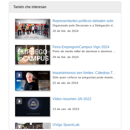
13 de abr. de 2011
Tamén che interesan
A política económica en Galicia: Caixas de Aforro e sector financieiro
Representantes políticos debaten sobre educación e xuventude no campus de Pontevedra
Debate y preguntas
Organizado polo Decanato e a Delegación de Alumnado de Dirección e Xestión Pública e coa participación de candidatos de PP, BNG, PSOE, Sumar e Podemos
13 de abr. de 2011
16 de feb. de 2024
A política económica en Galicia: Propostas para sair da crisis
Feira EmpregoinCampus Vigo 2024
Intervención Jaime Aneiros
Preto de medio millar de alumnas e alumnos buscan coñecer máis de preto as oportunidades que lles achegan as arredor de medio cento de empresas que participan na edición viguesa da feira. Xunto coa visita aos stands, durante a feria desenvólvense varias actividades complementarias, como obradoiros, conversas, mesas redondas ou o pasaporte de empregabilidade, un espazo no que poderán recibir asesoramento sobre o seu CV.
14 de abr. de 2011
29 de feb. de 2024
A política económica en Galicia: Propostas para sair da crisis
Imaxinémonos sen límites. Cátedras Telefónica
Intervención Pedro Arias
Sólo quen coñece as preguntas pode imaxinar novas respostas
14 de abr. de 2011
22 de abr. de 2024
A política económica en Galicia: Propostas para sair da crisis
Vídeo resumen JAI 2022
Intervención Carmen Adán
14 de abr. de 2011
13 de xan. de 2023
A política económica en Galicia: Propostas para sair da crisis
UVigo SpaceLab
Peche da conferencia