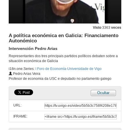
12 de abr. de 2011
A situación da economía española. Situación e perspectivas
Conferencia
Visto
3363
veces
12 de abr. de 2011
A política económica en Galicia: Financiamento
Autonómico
Quenda de preguntas
Intervención Pedro Arias
12 de abr. de 2011
Representantes dos tres principais partidos políticos debaten sobre a
situación económica de Galicia
i18n.one.Series:
I Foro de Economía-Universidade de Vigo
A política económica en Galicia: Financiamento Autonómico
Pedro Arias Veira
Presentación da mesa
Profesor de economia da USC e deputado no parlamento galego
13 de abr. de 2011
Ocultar
A política económica en Galicia: Financiamento Autonómico
Intervención Carmen Adán
URL:
13 de abr. de 2011
IFRAME:
A política económica en Galicia: Financiamento Autonómico
Intervención Jaime Aneiros