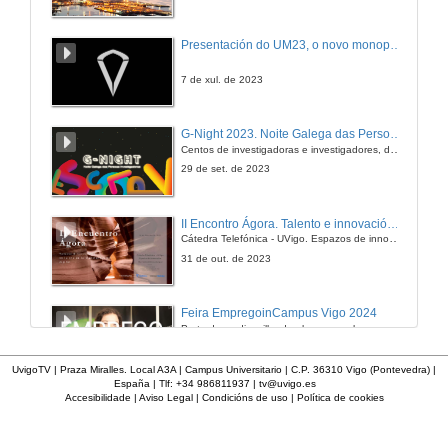
Presentación do UM23, o novo monopraza de UVigo Motorsport
7 de xul. de 2023
G-Night 2023. Noite Galega das Persoas Investigadoras. Conciencias creativas
Centos de investigadoras e investigadores, decenas de actividades e sete cidades
29 de set. de 2023
II Encontro Ágora. Talento e innovación na era da transformación dixital
Cátedra Telefónica - UVigo. Espazos de innovación
31 de out. de 2023
Feira EmpregoinCampus Vigo 2024
Preto de medio millar de alumnas e alumnos buscan coñecer máis de preto as oportunidades que lles achegan as arredor de medio cento de empresas que participan na edición viguesa da feira. Xunto coa visita aos stands, durante a feria desenvólvense varias actividades complementarias, como obradoiros, conversas, mesas redondas ou o pasaporte de empregabilidade, un espazo no que poderán recibir asesoramento sobre o seu CV.
29 de feb. de 2024
UvigoTV | Praza Miralles. Local A3A | Campus Universitario | C.P. 36310 Vigo (Pontevedra) |
España | Tlf: +34 986811937 |
tv@uvigo.es
Accesibilidade
|
Aviso Legal
|
Condicións de uso
|
Política de cookies
Imaxinémonos sen límites. Cátedras Telefónica
Sólo quen coñece as preguntas pode imaxinar novas respostas
22 de abr. de 2024