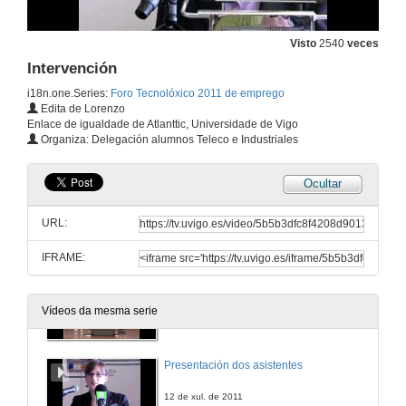
Mesa redonda: Seguridade e Competición
Visto
2540
veces
Intervención Iván Corral
Intervención
21 de mar. de 2011
i18n.one.Series:
Foro Tecnolóxico 2011 de emprego
Edita de Lorenzo
Mesa redonda: Seguridade e Competición
Enlace de igualdade de Atlanttic, Universidade de Vigo
Debate sobre a seguridade en competición
Organiza: Delegación alumnos Teleco e Industriales
21 de mar. de 2011
Ocultar
Mesa redonda: Seguridade e Competición
Plans de futuro para á temporada
URL:
21 de mar. de 2011
IFRAME:
Mesa redonda: Seguridade e Competición
Quenda de preguntas
Vídeos da mesma serie
21 de mar. de 2011
Presentación dos asistentes
12 de xul. de 2011