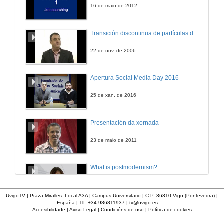
16 de maio de 2012
ALTIA Presentación Altia Consultores SA
Transición discontinua de partículas de microgel termosensible
Intervención Ana Dapena Viana
21 de mar. de 2011
22 de nov. de 2006
ALTIA Presentación Altia Consultores SA
Apertura Social Media Day 2016
Intervención Francisco Javier Ramos
21 de mar. de 2011
25 de xan. de 2016
CFCA (Community Fisheries control Agency)
Presentación da xornada
Tendencias de Internet e coñecemento das TIC necesarias para los próximos años
21 de mar. de 2011
23 de maio de 2011
CFCA (Community Fisheries control Agency)
What is postmodernism?
Quenda de preguntas
21 de mar. de 2011
4 de out. de 2011
UvigoTV | Praza Miralles. Local A3A | Campus Universitario | C.P. 36310 Vigo (Pontevedra) |
España | Tlf: +34 986811937 |
tv@uvigo.es
OPTARE Solutions
Accesibilidade
|
Aviso Legal
|
Condicións de uso
|
Política de cookies
Presentación 'Mulleres no software libre'
Manos a obra ¿Cómo aplicar os coñecementos dun Teleco o mundo das operadoras
21 de mar. de 2011