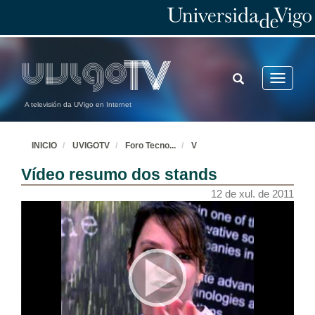
TOGGLE
Toggle
SEARCH
navigatio
A televisión da UVigo en Internet
INICIO
UVIGOTV
Foro Tecno
...
V
Vídeo resumo dos stands
12 de xul. de 2011