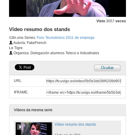
Visto
3057
veces
Vídeo resumo dos stands
i18n.one.Series:
Foro Tecnolóxico 2011 de emprego
Autor/a: FakeFrench
Le Tigre
Organiza: Delegación alumnos Teleco e Industriales
Ocultar
URL:
IFRAME:
Vídeos da mesma serie
Vídeo resumo dos stands
12 de xul. de 2011