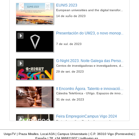
ACCENTURE
EUNIS 2023
Quenda de preguntas
European univesrities and the digital transformation: challenges and opportunities ahead
21 de mar. de 2011
14 de xuño de 2023
Cátedra Bancaja de Xoves emprendedores
Presentación do UM23, o novo monopraza de UVigo Motorsport
21 de mar. de 2011
7 de xul. de 2023
EURES 1
G-Night 2023. Noite Galega das Persoas Investigadoras. Conciencias creativas
O CV Europass como recurso imprescindible para a mobilidade na formación e no emprego
Centos de investigadoras e investigadores, decenas de actividades e sete cidades
21 de mar. de 2011
29 de set. de 2023
EURES 2
II Encontro Ágora. Talento e innovación na era da transformación dixital
A procura de emprego na Euro-Rexión Galicia-Norte de Portugal
Cátedra Telefónica - UVigo. Espazos de innovación
21 de mar. de 2011
31 de out. de 2023
EURES 2
Feira EmpregoinCampus Vigo 2024
Quenda de preguntas
Preto de medio millar de alumnas e alumnos buscan coñecer máis de preto as oportunidades que lles achegan as arredor de medio cento de empresas que participan na edición viguesa da feira. Xunto coa visita aos stands, durante a feria desenvólvense varias actividades complementarias, como obradoiros, conversas, mesas redondas ou o pasaporte de empregabilidade, un espazo no que poderán recibir asesoramento sobre o seu CV.
21 de mar. de 2011
29 de feb. de 2024
UvigoTV | Praza Miralles. Local A3A | Campus Universitario | C.P. 36310 Vigo (Pontevedra) |
España | Tlf: +34 986811937 |
tv@uvigo.es