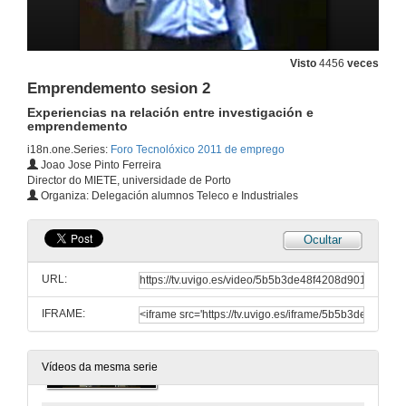
Presentacion da empresa EGATEL
Intervencion Miguel Martinez
21 de mar. de 2011
Visto
4456
veces
Emprendemento sesion 2
Presentacion da empresa EGATEL
Intervencion Vanesa Prieto
Experiencias na relación entre investigación e
21 de mar. de 2011
emprendemento
i18n.one.Series:
Foro Tecnolóxico 2011 de emprego
Joao Jose Pinto Ferreira
Presentacion da empresa EGATEL
Director do MIETE, universidade de Porto
Quenda de preguntas
Organiza: Delegación alumnos Teleco e Industriales
21 de mar. de 2011
Ocultar
Presentación do Seminario de Emprendemento
Emprender: da idea ó negocio
URL:
21 de mar. de 2011
IFRAME:
Emprendimiento sesion 1
O papel do emprendemento tecnolóxico
21 de mar. de 2011
Vídeos da mesma serie