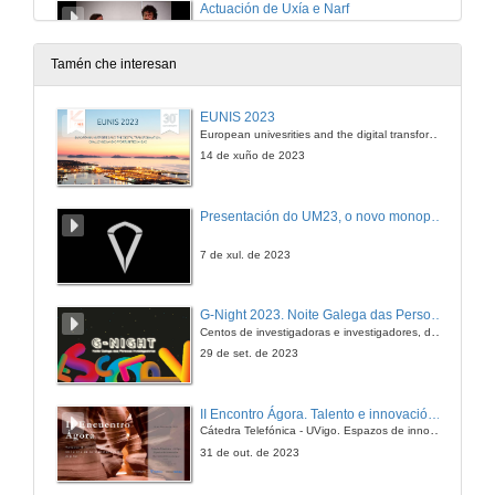
Actuación de Uxía e Narf
3 de set. de 2014
Tamén che interesan
EUNIS 2023
European univesrities and the digital transformation: challenges and opportunities ahead
14 de xuño de 2023
Presentación do UM23, o novo monopraza de UVigo Motorsport
7 de xul. de 2023
G-Night 2023. Noite Galega das Persoas Investigadoras. Conciencias creativas
Centos de investigadoras e investigadores, decenas de actividades e sete cidades
29 de set. de 2023
II Encontro Ágora. Talento e innovación na era da transformación dixital
Cátedra Telefónica - UVigo. Espazos de innovación
31 de out. de 2023