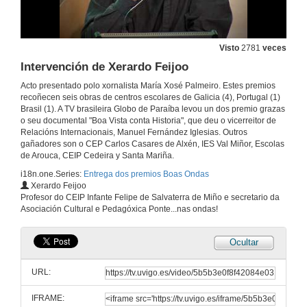
Visto
2781
veces
Intervención de Xerardo Feijoo
Acto presentado polo xornalista María Xosé Palmeiro. Estes premios
recoñecen seis obras de centros escolares de Galicia (4), Portugal (1)
Brasil (1). A TV brasileira Globo de Paraíba levou un dos premio grazas
o seu documental "Boa Vista conta Historia", que deu o vicerreitor de
Relacións Internacionais, Manuel Fernández Iglesias. Outros
gañadores son o CEP Carlos Casares de Alxén, IES Val Miñor, Escolas
de Arouca, CEIP Cedeira y Santa Mariña.
i18n.one.Series:
Entrega dos premios Boas Ondas
Xerardo Feijoo
Apertura do acto
Profesor do CEIP Infante Felipe de Salvaterra de Miño e secretario da
Asociación Cultural e Pedagóxica Ponte...nas ondas!
4 de set. de 2014
Ocultar
Intervención de Santiago Veloso
URL:
3 de set. de 2014
IFRAME: