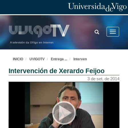
TOGGLE
Toggle
SEARCH
navigatio
A televisión da UVigo en Internet
INICIO
UVIGOTV
Entrega
...
Interven
Intervención de Xerardo Feijoo
3 de set. de 2014