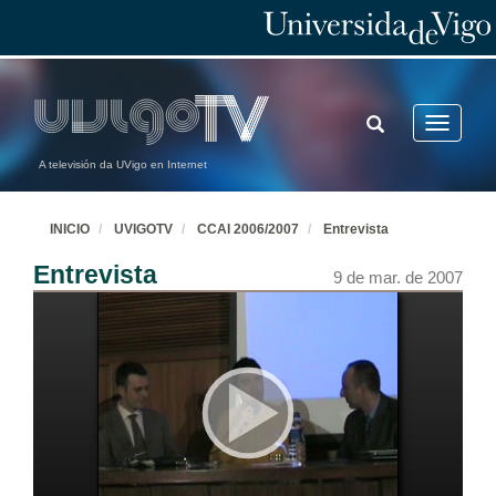
TOGGLE
Toggle
SEARCH
navigatio
A televisión da UVigo en Internet
INICIO
UVIGOTV
CCAI 2006/2007
Entrevista
Entrevista
9 de mar. de 2007