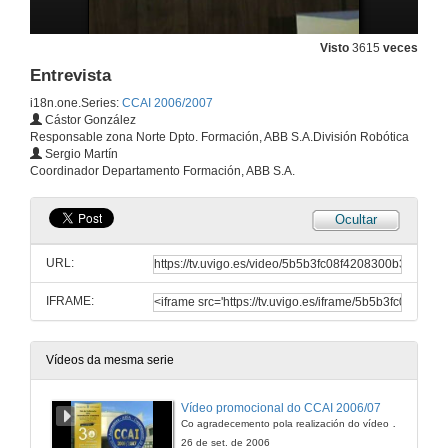
Visto
3615
veces
Entrevista
i18n.one.Series:
CCAI 2006/2007
Cástor González
Responsable zona Norte Dpto. Formación, ABB S.A.División Robótica
Sergio Martín
Coordinador Departamento Formación, ABB S.A.
Ocultar
URL:
IFRAME:
Vídeos da mesma serie
Vídeo promocional do CCAI 2006/07
Co agradecemento pola realización do vídeo aos alumnos de Comunicación Audiovisual e Publicidade, María Ruíz Castelaín, Rubén Domínguez Carras
26 de set. de 2006