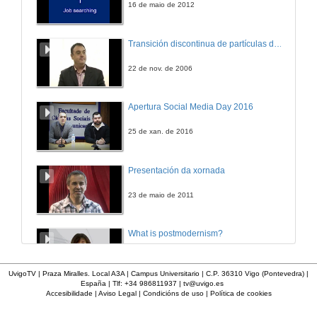
16 de maio de 2012
Entrevista
Transición discontinua de partículas de microgel termosensible
6 de out. de 2006
22 de nov. de 2006
Tecnoloxías de corte con feixes de alta densidade (chorro de auga e láser) de rocas naturais
Apertura Social Media Day 2016
9 de out. de 2006
25 de xan. de 2016
Entrevista
Presentación da xornada
9 de out. de 2006
23 de maio de 2011
Cidade Tecnolóxica de Vigo: apoio ás empresas tecnolóxicas
What is postmodernism?
9 de out. de 2006
4 de out. de 2011
UvigoTV | Praza Miralles. Local A3A | Campus Universitario | C.P. 36310 Vigo (Pontevedra) |
España | Tlf: +34 986811937 |
tv@uvigo.es
Entrevista
Accesibilidade
|
Aviso Legal
|
Condicións de uso
|
Política de cookies
Presentación 'Mulleres no software libre'
9 de out. de 2006