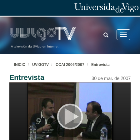
TOGGLE
Toggle
SEARCH
navigatio
A televisión da UVigo en Internet
INICIO
UVIGOTV
CCAI 2006/2007
Entrevista
Entrevista
30 de mar. de 2007