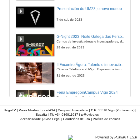
Entrevista
Presentación do UM23, o novo monopraza de UVigo Motorsport
6 de out. de 2006
7 de xul. de 2023
Tecnoloxías de corte con feixes de alta densidade (chorro de auga e láser) de rocas naturais
G-Night 2023. Noite Galega das Persoas Investigadoras. Conciencias creativas
Centos de investigadoras e investigadores, decenas de actividades e sete cidades
9 de out. de 2006
29 de set. de 2023
Entrevista
II Encontro Ágora. Talento e innovación na era da transformación dixital
Cátedra Telefónica - UVigo. Espazos de innovación
9 de out. de 2006
31 de out. de 2023
Cidade Tecnolóxica de Vigo: apoio ás empresas tecnolóxicas
Feira EmpregoinCampus Vigo 2024
Preto de medio millar de alumnas e alumnos buscan coñecer máis de preto as oportunidades que lles achegan as arredor de medio cento de empresas que participan na edición viguesa da feira. Xunto coa visita aos stands, durante a feria desenvólvense varias actividades complementarias, como obradoiros, conversas, mesas redondas ou o pasaporte de empregabilidade, un espazo no que poderán recibir asesoramento sobre o seu CV.
9 de out. de 2006
29 de feb. de 2024
UvigoTV | Praza Miralles. Local A3A | Campus Universitario | C.P. 36310 Vigo (Pontevedra) |
España | Tlf: +34 986811937 |
tv@uvigo.es
Entrevista
Accesibilidade
|
Aviso Legal
|
Condicións de uso
|
Política de cookies
Imaxinémonos sen límites. Cátedras Telefónica
Sólo quen coñece as preguntas pode imaxinar novas respostas
9 de out. de 2006
22 de abr. de 2024
Powered by
PuMuKIT 3.5.6