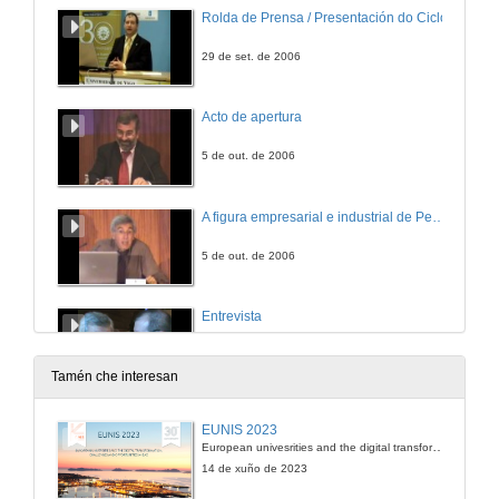
Rolda de Prensa / Presentación do Ciclo
29 de set. de 2006
Acto de apertura
5 de out. de 2006
A figura empresarial e industrial de Pedro Barrié de la Maza
5 de out. de 2006
Entrevista
5 de out. de 2006
Tamén che interesan
Aplicacións da enxeñería na aeronáutica
EUNIS 2023
European univesrities and the digital transformation: challenges and opportunities ahead
6 de out. de 2006
14 de xuño de 2023