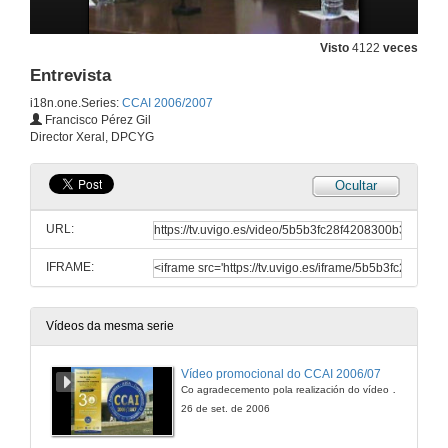
Visto
4122
veces
Entrevista
i18n.one.Series:
CCAI 2006/2007
Francisco Pérez Gil
Director Xeral, DPCYG
Ocultar
URL:
IFRAME:
Vídeos da mesma serie
Vídeo promocional do CCAI 2006/07
Co agradecemento pola realización do vídeo aos alumnos de Comunicación Audiovisual e Publicidade, María Ruíz Castelaín, Rubén Domínguez Carras
26 de set. de 2006