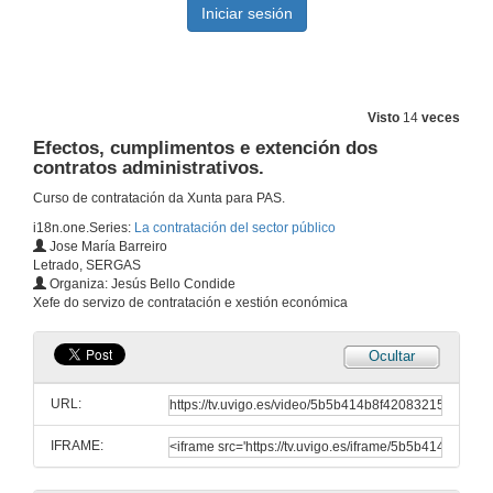
Visto
14
veces
Efectos, cumplimentos e extención dos
contratos administrativos.
Contratación do sector público
Curso de contratación da Xunta para PAS.
2 de feb. de 2009
i18n.one.Series:
La contratación del sector público
Jose María Barreiro
Letrado, SERGAS
Contratación do sector público
Organiza: Jesús Bello Condide
Xefe do servizo de contratación e xestión económica
3 de feb. de 2009
Ocultar
A preparación dos contratos.
URL:
4 de feb. de 2009
IFRAME:
Adxudicación dos contratos o sector público.