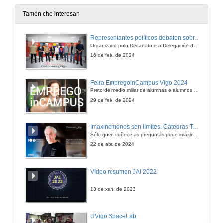
Tamén che interesan
Representantes políticos debaten sobre educación e xuventude no campus de Pontevedra
Organizado polo Decanato e a Delegación de Alumnado de Dirección e Xestión Pública e coa participación de candidatos de PP, BNG, PSOE, Sumar e Podemos
16 de feb. de 2024
Feira EmpregoinCampus Vigo 2024
Preto de medio millar de alumnas e alumnos buscan coñecer máis de preto as oportunidades que lles achegan as arredor de medio cento de empresas que participan na edición viguesa da feira. Xunto coa visita aos stands, durante a feria desenvólvense varias actividades complementarias, como obradoiros, conversas, mesas redondas ou o pasaporte de empregabilidade, un espazo no que poderán recibir asesoramento sobre o seu CV.
29 de feb. de 2024
Imaxinémonos sen límites. Cátedras Telefónica
Sólo quen coñece as preguntas pode imaxinar novas respostas
22 de abr. de 2024
Vídeo resumen JAI 2022
13 de xan. de 2023
UVigo SpaceLab