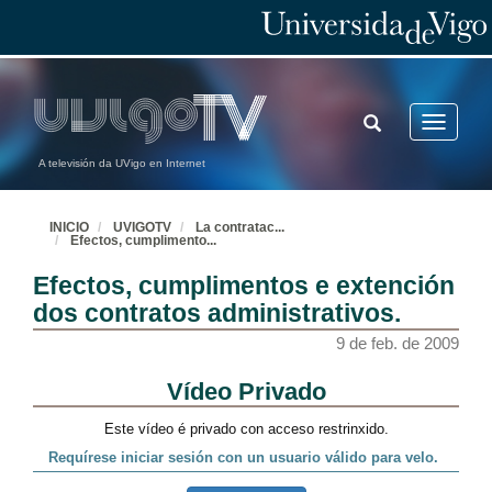
TOGGLE
Toggle
SEARCH
navigatio
A televisión da UVigo en Internet
INICIO
UVIGOTV
La contratac
...
Efectos, cumplimento
...
Efectos, cumplimentos e extención
dos contratos administrativos.
9 de feb. de 2009