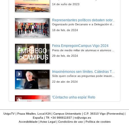
14 de xuño de 2023
Representantes políticos debaten sobre educación e xuventude no campus de Pontevedra
Organizado polo Decanato e a Delegación de Alumnado de Dirección e Xestión Pública e coa participación de candidatos de PP, BNG, PSOE, Sumar e Podemos
16 de feb. de 2024
Feira EmpregoinCampus Vigo 2024
Preto de medio millar de alumnas e alumnos buscan coñecer máis de preto as oportunidades que lles achegan as arredor de medio cento de empresas que participan na edición viguesa da feira. Xunto coa visita aos stands, durante a feria desenvólvense varias actividades complementarias, como obradoiros, conversas, mesas redondas ou o pasaporte de empregabilidade, un espazo no que poderán recibir asesoramento sobre o seu CV.
29 de feb. de 2024
Imaxinémonos sen límites. Cátedras Telefónica
Sólo quen coñece as preguntas pode imaxinar novas respostas
22 de abr. de 2024
'Cóntacho unha espía' Reto
23 de dec. de 2020
UvigoTV | Praza Miralles. Local A3A | Campus Universitario | C.P. 36310 Vigo (Pontevedra) |
España | Tlf: +34 986811937 |
tv@uvigo.es
Accesibilidade
|
Aviso Legal
|
Condicións de uso
|
Política de cookies
'Cóntacho unha espía' Criptografía
Taller manipulativo 1