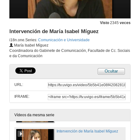
13 de abr. de 2007
Quenda de Preguntas
Visto
2345
veces
Aclarando dúbidas e debatindo sobre temas relacionados
13 de abr. de 2007
Intervención de María Isabel Míguez
i18n.one.Series:
Comunicación e Universidade
María Isabel Míguez
Claves para unha boa dirección en comunicación
Coordinadora do Gabinete de Comunicación, Facultade de Cc. Sociais
e da Comunicación
13 de abr. de 2007
Ocultar
As aplicacións da comunicación no mundo universitario
URL:
13 de abr. de 2007
IFRAME:
Intervención de Ilmo Juan Manuel Corbacho
13 de abr. de 2007
Vídeos da mesma serie
Intervención de María Isabel Míguez