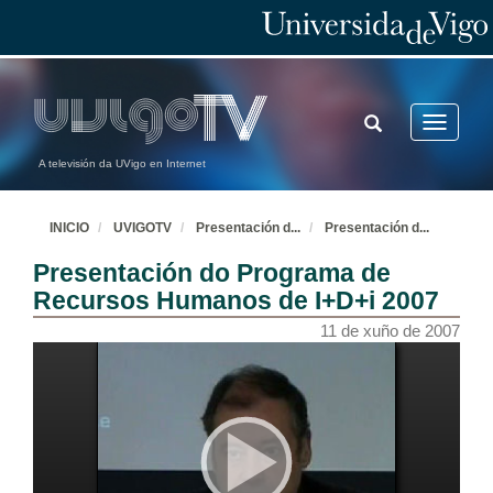
TOGGLE
Toggle
SEARCH
navigatio
A televisión da UVigo en Internet
INICIO
UVIGOTV
Presentación d
...
Presentación d
...
Presentación do Programa de
Recursos Humanos de I+D+i 2007
11 de xuño de 2007