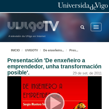
TOGGLE
Toggle
SEARCH
navigatio
A televisión da UVigo en Internet
INICIO
UVIGOTV
De enxeñeiro
...
Pres
...
Presentación 'De enxeñeiro a
emprendedor, unha transformación
posible'.
29 de set. de 2011