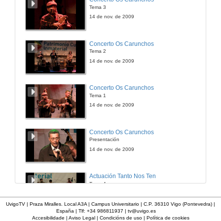
Tema 3
22 de nov. de 2013
14 de nov. de 2009
A experiencia acolledora de nenos e nenas con 'necesidades especiais' na cidade de Nanchang
Concerto Os Carunchos
Tema 2
22 de nov. de 2013
14 de nov. de 2009
As adopcións "especiais" en Galicia
Concerto Os Carunchos
Tema 1
22 de nov. de 2013
14 de nov. de 2009
Quenda de preguntas: Redefinindo as "necesidades especiais"
Concerto Os Carunchos
Presentación
22 de nov. de 2013
14 de nov. de 2009
O acompañamento na búsqueda das orixes pola institución pública en Francia
Actuación Tanto Nos Ten
Tema 4
22 de nov. de 2013
14 de nov. de 2009
UvigoTV | Praza Miralles. Local A3A | Campus Universitario | C.P. 36310 Vigo (Pontevedra) |
España | Tlf: +34 986811937 |
tv@uvigo.es
Das buscas e o contacto coas familias de nacemento durante a infancia
Accesibilidade
|
Aviso Legal
|
Condicións de uso
|
Política de cookies
Actuación Tanto Nos Ten