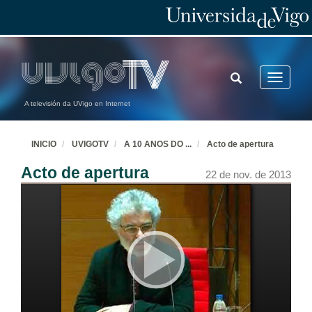
TOGGLE
Toggle
SEARCH
navigatio
A televisión da UVigo en Internet
INICIO
UVIGOTV
A 10 ANOS DO
...
Acto de apertura
Acto de apertura
22 de nov. de 2013