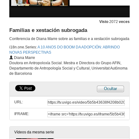
Convertirse en familia
Familia formada a través dunha adopción “especial”
23 de nov. de 2013
Visto
2072
veces
Familias e xestación subrogada
Desenvolvemento neurolóxico en personas con FASD
Conferencia de Diana Marre sobre as familias e a xestación subrogada
i18n.one.Series:
A 10 ANOS DO BOOM DA ADOPCIÓN: ABRINDO
23 de nov. de 2013
NOVAS PERSPECTIVAS
Diana Marre
Doutora en Antropoloxía Social. Mestra e Directora do Grupo AFIN,
Adopción e trastornos do espectro alcohólico fetal: Retos e oportunidades
Departamento de Antropología Social y Cultural, Universitat Autònoma
de Barcelona
23 de nov. de 2013
Ocultar
Moldeando a pertenza social: xogo, medicalización e traballo do "hábitus" nun grupo de adolescentes adoptados
URL:
23 de nov. de 2013
IFRAME:
Quenda de preguntas: Diagnósticos,sobrediagnósticos e estratexias de afrontamento de síntomas e patoloxías infantís e adolescentes
23 de nov. de 2013
Vídeos da mesma serie