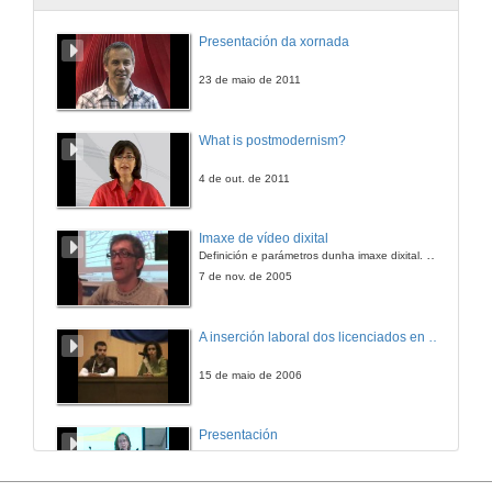
De apropiacións e "irregularidades" en España
Presentación da xornada
23 de nov. de 2013
23 de maio de 2011
Quenda de preguntas: De apropiacións e "irregularidades" en España
What is postmodernism?
23 de nov. de 2013
4 de out. de 2011
Presentación da película: A girl like her, de Ann Fressler
Imaxe de vídeo dixital
Definición e parámetros dunha imaxe dixital. Resolución e Aspecto. Profundidade da cor. Compresión. Frame por segundo. Entrelazado. Campos, cadros
23 de nov. de 2013
7 de nov. de 2005
Coloquio e Clausura
A inserción laboral dos licenciados en Ciencias do Mar: a carreira investigadora
23 de nov. de 2013
15 de maio de 2006
Opening Event. Statement by Diana Marre
Presentación
22 de nov. de 2013
23 de abr. de 2014