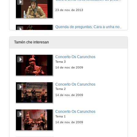
23 de nov. de 2013
Quenda de preguntas: Cara a unha nova lexislación de protección da infancia
23 de nov. de 2013
Tamén che interesan
Necesidades de acompañamento das familias adoptivas
Concerto Os Carunchos
Tema 3
23 de nov. de 2013
14 de nov. de 2009
Convertirse en familia
Concerto Os Carunchos
Familia formada a través dunha adopción “especial”
Tema 2
23 de nov. de 2013
14 de nov. de 2009
Desenvolvemento neurolóxico en personas con FASD
Concerto Os Carunchos
Tema 1
23 de nov. de 2013
14 de nov. de 2009
Adopción e trastornos do espectro alcohólico fetal: Retos e oportunidades