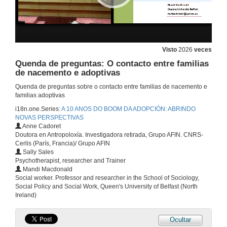
22 de nov. de 2013
Das buscas e o contacto coas familias de nacemento durante a infancia
Visto
2026
veces
Quenda de preguntas: O contacto entre familias
22 de nov. de 2013
de nacemento e adoptivas
Quenda de preguntas sobre o contacto entre familias de nacemento e
(Re)conectando coas "orixes"
familias adoptivas
22 de nov. de 2013
i18n.one.Series:
A 10 ANOS DO BOOM DA ADOPCIÓN: ABRINDO
NOVAS PERSPECTIVAS
Anne Cadoret
Doutora en Antropoloxía. Investigadora retirada, Grupo AFIN. CNRS-
Quenda de preguntas: (Re)conectando coas "orixes"
Cerlis (París, Francia)/ Grupo AFIN
Sally Sales
22 de nov. de 2013
Psychotherapist, researcher and Trainer
Mandi Macdonald
Social worker. Professor and researcher in the School of Sociology,
Adopción e pluriparentalidade
Social Policy and Social Work, Queen's University of Belfast (North
Ireland)
22 de nov. de 2013
Ocultar
Identidades controvertidas: Problemas e dilemas nas decisións acerca do contacto coa familia de nacemento dos nenos e nenas adoptados