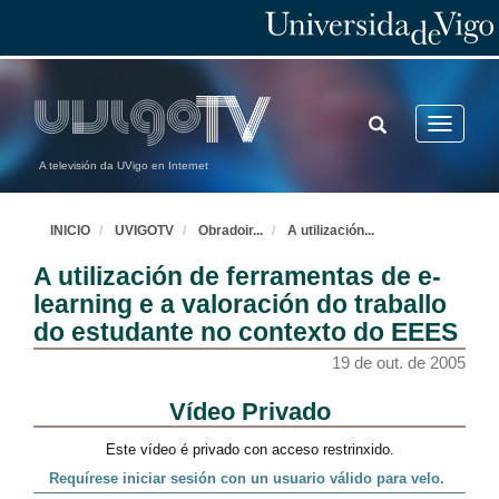
TOGGLE
Toggle
SEARCH
navigatio
A televisión da UVigo en Internet
INICIO
UVIGOTV
Obradoir
...
A utilización
...
A utilización de ferramentas de e-
learning e a valoración do traballo
do estudante no contexto do EEES
19 de out. de 2005