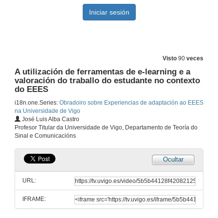
Visto
90
veces
A utilización de ferramentas de e-learning e a
valoración do traballo do estudante no contexto
do EEES
i18n.one.Series:
Obradoiro sobre Experiencias de adaptación ao EEES
na Universidade de Vigo
José Luis Alba Castro
Profesor Titular da Universidade de Vigo, Departamento de Teoría do
Sinal e Comunicacións
Ocultar
Presentación e inauguración do Obradoiro
URL:
19 de out. de 2005
IFRAME:
A medición do esforzo de aprendizaxe dos nosos alumnos: unha experiencia concreta en Economía Financeira e Contabilidade