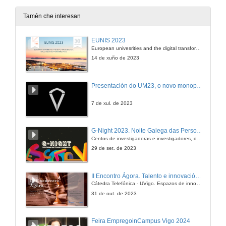
Tamén che interesan
EUNIS 2023
European univesrities and the digital transformation: challenges and opportunities ahead
14 de xuño de 2023
Presentación do UM23, o novo monopraza de UVigo Motorsport
7 de xul. de 2023
G-Night 2023. Noite Galega das Persoas Investigadoras. Conciencias creativas
Centos de investigadoras e investigadores, decenas de actividades e sete cidades
29 de set. de 2023
II Encontro Ágora. Talento e innovación na era da transformación dixital
Cátedra Telefónica - UVigo. Espazos de innovación
31 de out. de 2023
Feira EmpregoinCampus Vigo 2024