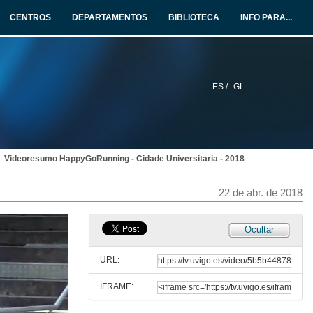
CENTROS
DEPARTAMENTOS
BIBLIOTECA
INFO PARA...
ES /
GL
Videoresumo HappyGoRunning - Cidade Universitaria - 2018
22 de abr. de 2018
Ocultar
URL:
IFRAME: