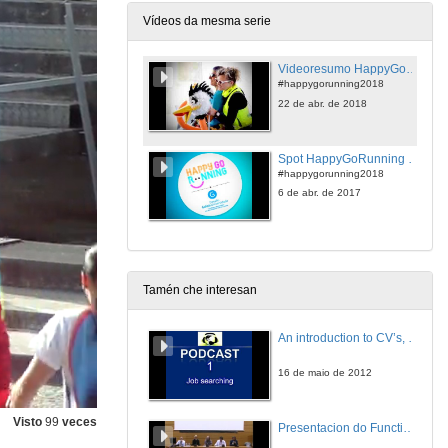
Vídeos da mesma serie
Videoresumo HappyGoRunning - Cidade Universitaria - 2018
#happygorunning2018
22 de abr. de 2018
Spot HappyGoRunning - Cidade Universitaria - 22 de Abril de 2018
#happygorunning2018
6 de abr. de 2017
Tamén che interesan
An introduction to CV’s, letters, and job searching
16 de maio de 2012
Visto
99
veces
Presentacion do Functional imaging for improving Adaptive Radiotherapy Workshop