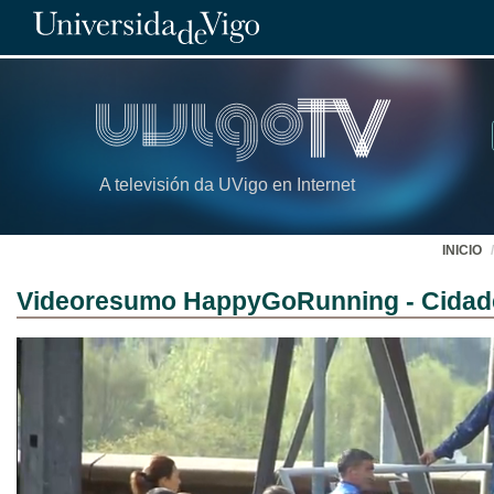
A televisión da UVigo en Internet
INICIO
Videoresumo HappyGoRunning - Cidade 