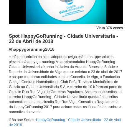
Visto
376
veces
Spot HappyGoRunning - Cidade Universitaria -
22 de Abril de 2018
#happygorunning2018
+ info e inscrición en https://deportes.uvigo.es/outras--ppvantaxes-
p/eventos/happy-go-running/ A carreira/andaina HappyGoRunning -
Cidade Universitaria é unha iniciativa da Área de Benestar, Saúde e
Deporte da Universidade de Vigo que se celebra o 23 de abril de 2017
e na que colaboran entidades como o Concello de Vigo, a Fundación
Galega Contra o Narcotráfico, o Club Peña Trevinca Montañeiros de
Galicia ou Cidade Universitaria S.A. A carreira de 10 k formará parte do
Circuíto Run Run Vigo de Carreiras Populares. As persoas inscritas na
carreira HappyGoRunning - Cidade Universitaria quedarán inscritas
automaticamente no circuíto RunRun Vigo. Consulta o Regulamento
da HappyGoRunning 2017 para aclarar todas as túas dúbidas sobre a
normativa do evento.
i18n.one.Series:
HappyGoRunning - Cidade Universitaria - 22 de Abril
de 2018