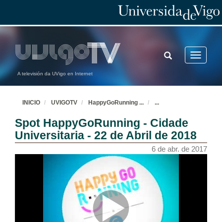
TOGGLE
Toggle
SEARCH
navigatio
A televisión da UVigo en Internet
INICIO
UVIGOTV
HappyGoRunning
...
...
Spot HappyGoRunning - Cidade
Universitaria - 22 de Abril de 2018
6 de abr. de 2017