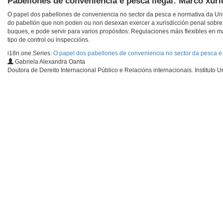
Pabellones de conveniencia e pesca ilegal: Marco xurí
O papel dos pabellones de conveniencia no sector da pesca e normativa da Uni
do pabellón que non poden ou non desexan exercer a xurisdicción penal sobre 
buques, e pode servir para varios propósitos: Regulaciones máis flexibles en ma
tipo de control ou inspeccións.
i18n.one.Series:
O papel dos pabellones de conveniencia no sector da pesca 
Gabriela Alexandra Oanta
Doutora de Dereito Internacional Público e Relacións internacionais. Institut