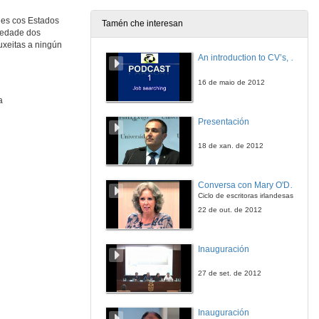
15 de xuño de 2016
ues cos Estados
Tamén che interesan
piedade dos
uxeitas a ningún
An introduction to CV’s, letters, and job searching
16 de maio de 2012
a
Presentación
18 de xan. de 2012
Conversa con Mary O'Donnell
Ciclo de escritoras irlandesas
22 de out. de 2012
Inauguración
27 de set. de 2012
Inauguración