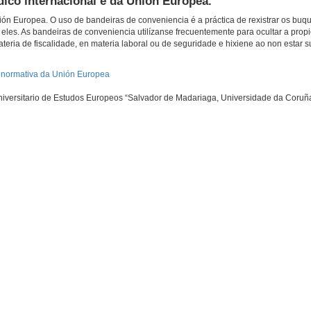
dico internacional e da Unión Europea.
ón Europea. O uso de bandeiras de conveniencia é a práctica de rexistrar os buq
eles. As bandeiras de conveniencia utilízanse frecuentemente para ocultar a pro
teria de fiscalidade, en materia laboral ou de seguridade e hixiene ao non estar s
e normativa da Unión Europea
o Universitario de Estudos Europeos “Salvador de Madariaga, Universidade da Coruñ