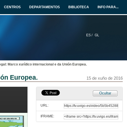
CENTROS
DEPARTAMENTOS
BIBLIOTECA
INFO PARA...
ES /
GL
gal: Marco xurídico internacional e da Unión Europea.
ión Europea.
15 de xuño de 2016
Inauguración da Xornada "O papel dos pabellones de conveniencia no sector da pesca e normativa da Unión Europea"
Ocultar
15 de xuño de 2015
URL:
IFRAME:
Apertura da xornada e presentación de Gabriela Alexandra Oanta