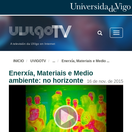
TOGGLE
Toggle
SEARCH
navigatio
A televisión da UVigo en Internet
INICIO
UVIGOTV
...
Enerxía, Materiais e Medio
...
Enerxía, Materiais e Medio
ambiente: no horizonte
16 de nov. de 2015