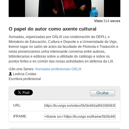
Visto
314
veces
O papel do autor como axente cultural
Xornadas, organizadas por GÁLIX coa colaboración da OEPLI, o
Ministerio de Educación, Cultura e Deporte e a Universidade de Vigo,
tiveron lugar no salón de actos da facultade de Filoloxía e Tradución e
nelas presenciamos unha interesante conversa entre autoras,
bibliotecarias e editoras sobre a utilidade do catálogo e sobre os
puntos fortes e en común das nosas actividades en defensa da LIX.
i18n.one.Series:
Xornadas profesionais GÁLIX
Inauguración das Xornadas profesionais GÁLIX
Ledicia Costas
Escritora profesional
14 de nov. de 2017
Ocultar
"A LIX galega destaca pola súa potencia creativa e pode amosar unha longa listaxe de destacadas figuras, tanto no eido literario como no da ilustración"
Presentación dos ponentes
URL:
14 de nov. de 2017
IFRAME:
Como é o proceso de redacción e contidos do Catálogo de Boloña (Galician Books for Children & Young Adults)