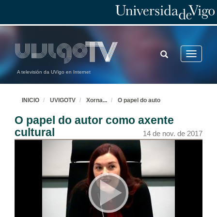
TOGGLE
Toggle
SEARCH
navigatio
A televisión da UVigo en Internet
INICIO
UVIGOTV
Xorna
...
O papel do auto
O papel do autor como axente
cultural
14 de nov. de 2017