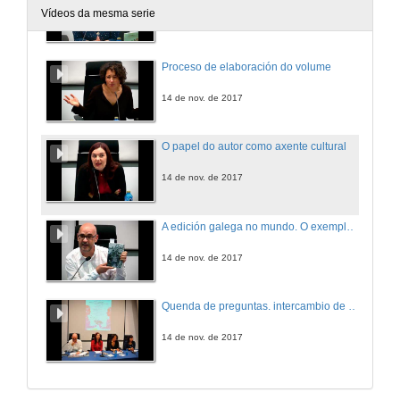
Vídeos da mesma serie
14 de nov. de 2017
Proceso de elaboración do volume
14 de nov. de 2017
O papel do autor como axente cultural
14 de nov. de 2017
A edición galega no mundo. O exemplo de "Mar Maior", o selo empregado por Galaxia para difundir a produción feita en Galicia, tanto de obras clásicas como contemporáneas.
14 de nov. de 2017
Quenda de preguntas. intercambio de experiencias entre profesionais da creación e das bibliotecas: o catálogo de Boloña, un recurso
14 de nov. de 2017