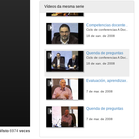
Vídeos da mesma serie
17 de dec. de 2007
Competencias docentes do profesorado universitario. Calidade e desenvolvemento profesional
Ciclo de conferencias A Docencia Universitaria
18 de xan. de 2008
Quenda de preguntas
Ciclo de conferencias A Docencia Universitaria
18 de xan. de 2008
Evaluación, aprendizaxe activo e confianza.
7 de mar. de 2008
Quenda de preguntas
7 de mar. de 2008
Visto
6974
veces