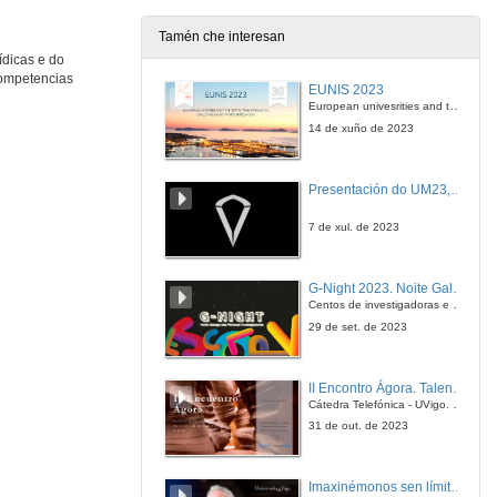
Tamén che interesan
ídicas e do
Competencias
EUNIS 2023
European univesrities and the digital transformation: challenges and opportunities ahead
14 de xuño de 2023
Presentación do UM23, o novo monopraza de UVigo Motorsport
7 de xul. de 2023
G-Night 2023. Noite Galega das Persoas Investigadoras. Conciencias creativas
Centos de investigadoras e investigadores, decenas de actividades e sete cidades
29 de set. de 2023
II Encontro Ágora. Talento e innovación na era da transformación dixital
Cátedra Telefónica - UVigo. Espazos de innovación
31 de out. de 2023
Imaxinémonos sen límites. Cátedras Telefónica