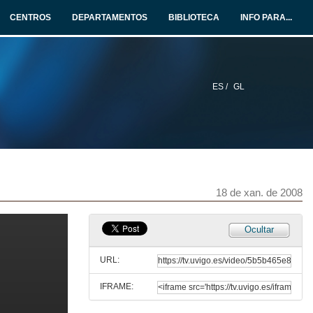
CENTROS
DEPARTAMENTOS
BIBLIOTECA
INFO PARA...
ES /
GL
A evaluación na universidade
Ciclo de conferencias "A docencia Universitaria"
18 de out. de 2007
Quenda de preguntas
18 de xan. de 2008
18 de out. de 2007
Ocultar
Innovación docente e uso das novas tecnoloxías da información no ensino universitario
URL:
17 de dec. de 2007
IFRAME:
Quenda de preguntas