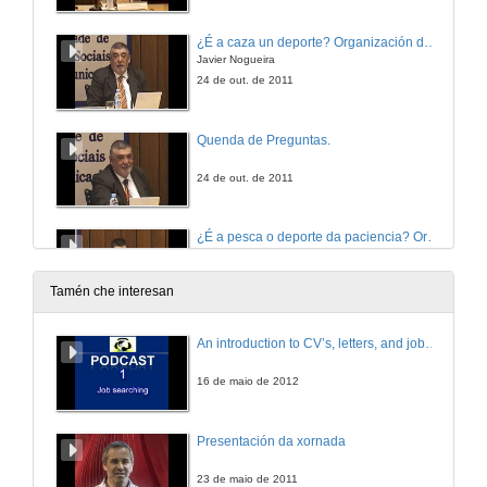
¿É a caza un deporte? Organización dos seus eventos dende a Federación Galega.
Javier Nogueira
24 de out. de 2011
Quenda de Preguntas.
24 de out. de 2011
¿É a pesca o deporte da paciencia? Organización do Open Internacional de Corcheo de Mar.
Rafael Nogues
24 de out. de 2011
Tamén che interesan
Quenda de Preguntas.
An introduction to CV’s, letters, and job searching
24 de out. de 2011
16 de maio de 2012
Isportsfactory, exemplo de emprendedores na promoción deportiva.
Presentación da xornada
Iván Vila
24 de out. de 2011
23 de maio de 2011