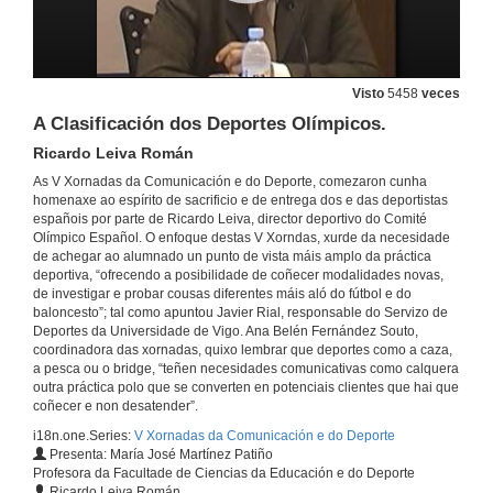
Visto
5458
veces
A Clasificación dos Deportes Olímpicos.
Ricardo Leiva Román
As V Xornadas da Comunicación e do Deporte, comezaron cunha
homenaxe ao espírito de sacrificio e de entrega dos e das deportistas
españois por parte de Ricardo Leiva, director deportivo do Comité
Olímpico Español. O enfoque destas V Xorndas, xurde da necesidade
de achegar ao alumnado un punto de vista máis amplo da práctica
deportiva, “ofrecendo a posibilidade de coñecer modalidades novas,
de investigar e probar cousas diferentes máis aló do fútbol e do
baloncesto”; tal como apuntou Javier Rial, responsable do Servizo de
Deportes da Universidade de Vigo. Ana Belén Fernández Souto,
coordinadora das xornadas, quixo lembrar que deportes como a caza,
a pesca ou o bridge, “teñen necesidades comunicativas como calquera
outra práctica polo que se converten en potenciais clientes que hai que
coñecer e non desatender”.
i18n.one.Series:
V Xornadas da Comunicación e do Deporte
Presenta: María José Martínez Patiño
Profesora da Facultade de Ciencias da Educación e do Deporte
Ricardo Leiva Román