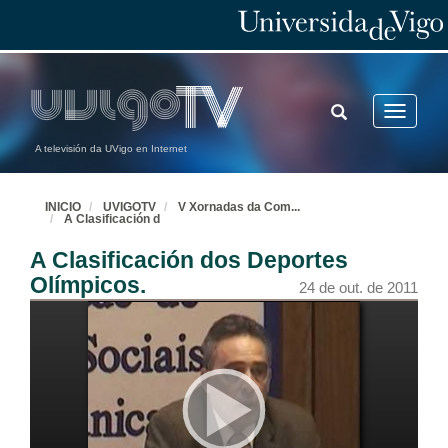
TOGGLE
Toggle
SEARCH
navigatio
A televisión da UVigo en Internet
INICIO
UVIGOTV
V Xornadas da Com
...
A Clasificación d
A Clasificación dos Deportes
Olímpicos.
24 de out. de 2011