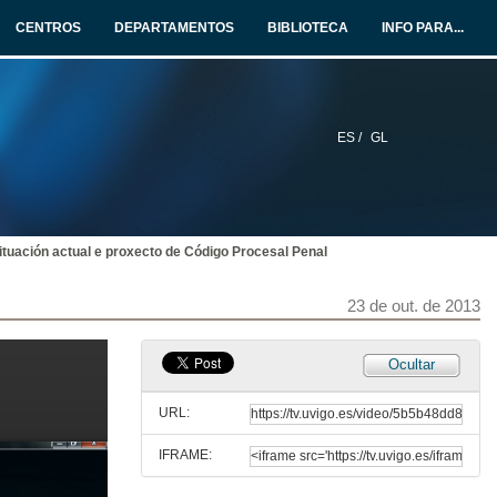
CENTROS
DEPARTAMENTOS
BIBLIOTECA
INFO PARA...
Conferencia de apertura do II Congreso de Mediación
23 de out. de 2013
ES /
GL
Presentación da conferencia inaugural
23 de out. de 2013
ituación actual e proxecto de Código Procesal Penal
A mediación familiar en relación coa Administración
Parte I
23 de out. de 2013
23 de out. de 2013
A mediación familiar en relación coa Administración
Ocultar
Parte II
23 de out. de 2013
URL:
IFRAME:
As bases argumentativas da mediación: desacordos e metáforas