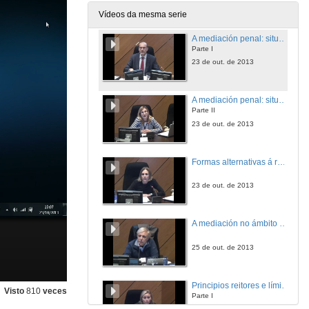
23 de out. de 2013
Vídeos da mesma serie
A mediación penal: situación actual e proxecto de Código Procesal Penal
Parte I
23 de out. de 2013
A mediación penal: situación actual e proxecto de Código Procesal Penal
Parte II
23 de out. de 2013
Formas alternativas á resolución de conflitos mercantís
23 de out. de 2013
A mediación no ámbito da saúde
25 de out. de 2013
Principios reitores e límites da figura do mediador/a
Visto
810
veces
Parte I
25 de out. de 2013