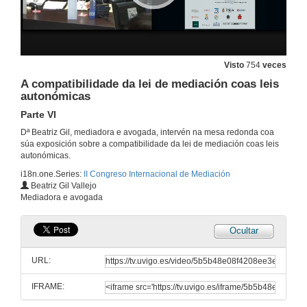
Principios reitores e límites da figura do mediador/a
Parte II
25 de out. de 2013
Principios reitores e límites da figura do mediador/a
Visto
754
veces
Parte III
A compatibilidade da lei de mediación coas leis
25 de out. de 2013
autonómicas
Parte VI
Mediación e violencia. Implicacións éticas na intervención
Dª Beatriz Gil, mediadora e avogada, intervén na mesa redonda coa
Parte I
súa exposición sobre a compatibilidade da lei de mediación coas leis
25 de out. de 2013
autonómicas.
i18n.one.Series:
II Congreso Internacional de Mediación
Achega da metodoloxía para a viabilización da xustiza restaurativa. Moito máis que mediación
Beatriz Gil Vallejo
Parte II
Mediadora e avogada
25 de out. de 2013
Ocultar
Xustiza terapéutica e principio acusaritorio
Parte III
URL:
25 de out. de 2013
IFRAME:
Mediación e traballo social