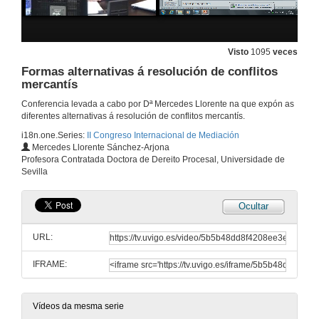
A mediación familiar en relación coa Administración
Parte I
23 de out. de 2013
Visto
1095
veces
Formas alternativas á resolución de conflitos
mercantís
A mediación familiar en relación coa Administración
Parte II
Conferencia levada a cabo por Dª Mercedes Llorente na que expón as
23 de out. de 2013
diferentes alternativas á resolución de conflitos mercantís.
i18n.one.Series:
II Congreso Internacional de Mediación
Mercedes Llorente Sánchez-Arjona
As bases argumentativas da mediación: desacordos e metáforas
Profesora Contratada Doctora de Dereito Procesal, Universidade de
Sevilla
23 de out. de 2013
Ocultar
A mediación penal: situación actual e proxecto de Código Procesal Penal
Parte I
URL:
23 de out. de 2013
IFRAME:
A mediación penal: situación actual e proxecto de Código Procesal Penal
Parte II
23 de out. de 2013
Vídeos da mesma serie