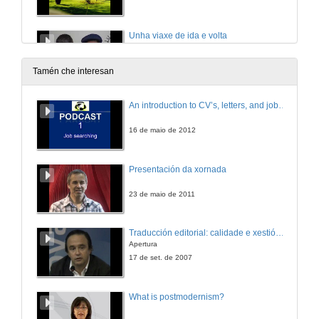
Unha viaxe de ida e volta
CEIP Humberto Juanes - Nigrán
6 de xuño de 2008
Tamén che interesan
A esfolhada. Os espigueiros
An introduction to CV’s, letters, and job searching
EB 2,3 de Caminha y IES A sangrita - A Guarda
6 de xuño de 2008
16 de maio de 2012
Un lugar no mundo
Presentación da xornada
CEIP Sobrada de Tomiño
6 de xuño de 2008
23 de maio de 2011
Arraianos
Traducción editorial: calidade e xestión de proxectos
IES Pedras Rubias - Salceda de Caselas
Apertura
6 de xuño de 2008
17 de set. de 2007
O Patrimonio Imaterial em Ribeira do Neiva
What is postmodernism?
EB Integrada Ribeira do Neiva - Vila Verde
6 de xuño de 2008