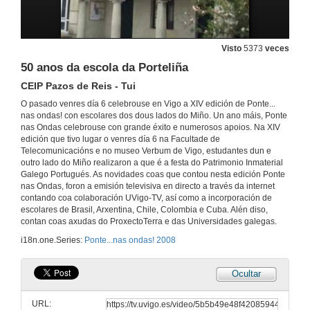
O Lanço da cruz
EB 2,3 de Valença do Minho
Visto
5373
veces
6 de xuño de 2008
50 anos da escola da Porteliña
CEIP Pazos de Reis - Tui
Polos camiños do Sr. Antonio
O pasado venres día 6 celebrouse en Vigo a XIV edición de Ponte...
IES Pontecaldelas - Pontecaldelas
nas ondas! con escolares dos dous lados do Miño. Un ano máis, Ponte
6 de xuño de 2008
nas Ondas celebrouse con grande éxito e numerosos apoios. Na XIV
edición que tivo lugar o venres día 6 na Facultade de
Telecomunicacións e no museo Verbum de Vigo, estudantes dun e
O Verbum de Cesar Portela. A Casa das Palabras
outro lado do Miño realizaron a que é a festa do Patrimonio Inmaterial
Galego Portugués. As novidades coas que contou nesta edición Ponte
6 de xuño de 2008
nas Ondas, foron a emisión televisiva en directo a través da internet
contando coa colaboración UVigo-TV, así como a incorporación de
escolares de Brasil, Arxentina, Chile, Colombia e Cuba. Alén diso,
Aberto por Reformas
contan coas axudas do ProxectoTerra e das Universidades galegas.
i18n.one.Series:
Ponte...nas ondas! 2008
6 de xuño de 2008
Ocultar
Camiñando de ponte a ponte
CEP Carlos Casares. Alxén - Salvaterra de Miño
URL:
6 de xuño de 2008