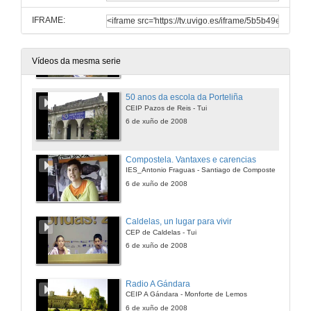
IFRAME:
Recuperación da Semana Santa en Oimbra
IES Xesús Taboada Chivite - Verín
6 de xuño de 2008
Vídeos da mesma serie
50 anos da escola da Porteliña
CEIP Pazos de Reis - Tui
6 de xuño de 2008
Compostela. Vantaxes e carencias
IES_Antonio Fraguas - Santiago de Compostela
6 de xuño de 2008
Caldelas, un lugar para vivir
CEP de Caldelas - Tui
6 de xuño de 2008
Radio A Gándara
CEIP A Gándara - Monforte de Lemos
6 de xuño de 2008