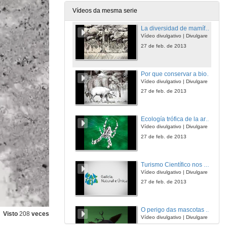
27 de feb. de 2013
Vídeos da mesma serie
La diversidad de mamíferos influye en el ciclo de carbono en la Amazonia
Vídeo divulgativo | Divulgare
27 de feb. de 2013
Por que conservar a biodiversidade?
Vídeo divulgativo | Divulgare
27 de feb. de 2013
Ecología trófica de la araña de la cruz (Araneus diadematus)
Vídeo divulgativo | Divulgare
27 de feb. de 2013
Turismo Científico nos Parques de Galicia
Vídeo divulgativo | Divulgare
27 de feb. de 2013
O perigo das mascotas nas illas
Visto
208
veces
Vídeo divulgativo | Divulgare