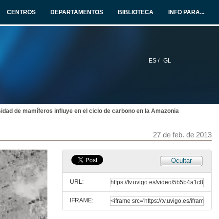
27 de feb. de 2013
CENTROS
DEPARTAMENTOS
BIBLIOTECA
INFO PARA...
Invasiones Biológicas. El caso del mejillón cebra (Dreissena polymorpha).
Divulgare.
27 de feb. de 2013
ES /
GL
Estratexias adaptativas: Hipótesis da "Alarma contra ladróns"
Divulgare.
27 de feb. de 2013
sidad de mamíferos influye en el ciclo de carbono en la Amazonia
Utilización de boias de deriva para o seguimento de vertidos mariños.
Divulgare.
27 de feb. de 2013
27 de feb. de 2013
Pradarías de Posidonia Oceánica: un Tesouro Submarino.
Ocultar
Divulgare.
27 de feb. de 2013
URL:
IFRAME:
Evolución da morfología craneal nos morcegos filostómidos en relación cos hábitos alimenticios.
Divulgare.