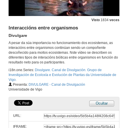
Un día de ejercicio, mucho tiempo de entrenamiento
27 de feb. de 2013
Visto
1834
veces
Interaccións entre organismos
Plan CAMGAL, ejercicios de entrenamiento
Divulgare
27 de feb. de 2013
A pesar da súa importancia no funcionamiento dos ecosistemas, as
interacións entre organismos continúan sendo un compoñente
descoñecido para moitos ecosistemas. Nste vídeo se describen os
Ecología y evolución de polimorfismos florales
diferentes tipos de interacións bióticas entre organismos en función do
resultado neto para os participantes.
27 de feb. de 2013
i18n.one.Series:
Divulgare. Canal de Divulgación. Grupo de
Investigación de Ecoloxía e Evolución de Plantas da Universidade de
Vigo.
Camisetas para salvar la ciencia
Presenta:
DIVULGARE - Canal de Divulgación
Divulgare.
Universidade de Vigo
27 de feb. de 2013
Ocultar
Caracterización de la reciprocidad en las plantas heterostilas
Divulgare.
URL:
27 de feb. de 2013
IFRAME: