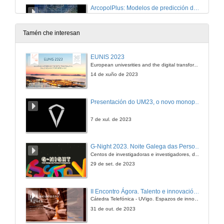
ArcopolPlus: Modelos de predicción de deriva
Divulgare.
27 de feb. de 2013
Tamén che interesan
Polo futuro dos teus fillos...
EUNIS 2023
Divulgare.
European univesrities and the digital transformation: challenges and opportunities ahead
27 de feb. de 2013
14 de xuño de 2023
A importancia dos lagartos nos ecosistemas insulares.
Presentación do UM23, o novo monopraza de UVigo Motorsport
Divulgare.
27 de feb. de 2013
7 de xul. de 2023
Invasiones Biológicas. El caso del mejillón cebra (Dreissena polymorpha).
G-Night 2023. Noite Galega das Persoas Investigadoras. Conciencias creativas
Divulgare.
Centos de investigadoras e investigadores, decenas de actividades e sete cidades
27 de feb. de 2013
29 de set. de 2023
Estratexias adaptativas: Hipótesis da "Alarma contra ladróns"
II Encontro Ágora. Talento e innovación na era da transformación dixital
Divulgare.
Cátedra Telefónica - UVigo. Espazos de innovación
27 de feb. de 2013
31 de out. de 2023