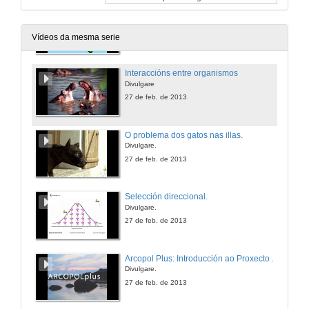
Causas e consecuencias das invasioóns biolóxicas: O caso do vinagrillo (Oxalis pes-caprae)
27 de feb. de 2013
Vídeos da mesma serie
Interaccións entre organismos
Divulgare
27 de feb. de 2013
O problema dos gatos nas illas.
Divulgare.
27 de feb. de 2013
Selección direccional.
Divulgare.
27 de feb. de 2013
Arcopol Plus: Introducción ao Proxecto Arcopol Plus
Divulgare.
27 de feb. de 2013