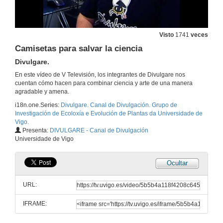
22 de abr. de 2016
Visto
1741
veces
A saude dos nosos océanos
Camisetas para salvar la ciencia
27 de feb. de 2013
Divulgare.
En este vídeo de V Televisión, los integrantes de Divulgare nos
Raiaco: Rede de estacións océano-meteorolóxicas da Marxe Ibérica (Galicia-Portugal)
cuentan cómo hacen para combinar ciencia y arte de una manera
agradable y amena.
27 de feb. de 2013
i18n.one.Series:
Divulgare. Canal de Divulgación. Grupo de
Investigación de Ecoloxía e Evolución de Plantas da Universidade de
Vigo.
Un día de ejercicio, mucho tiempo de entrenamiento
Presenta:
DIVULGARE - Canal de Divulgación
Universidade de Vigo
27 de feb. de 2013
Ocultar
Plan CAMGAL, ejercicios de entrenamiento
URL:
27 de feb. de 2013
IFRAME:
Ecología y evolución de polimorfismos florales