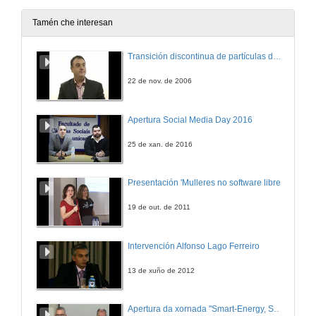
27 de feb. de 2013
Tamén che interesan
Selección direccional.
Transición discontinua de partículas de microgel termosensible
Divulgare.
27 de feb. de 2013
22 de nov. de 2006
Arcopol Plus: Introducción ao Proxecto Arcopol Plus
Apertura Social Media Day 2016
Divulgare.
27 de feb. de 2013
25 de xan. de 2016
ArcopolPlus: Modelos de predicción de deriva
Presentación 'Mulleres no software libre'
Divulgare.
27 de feb. de 2013
19 de out. de 2011
Polo futuro dos teus fillos...
Intervención Alfonso Lago Ferreiro
Divulgare.
27 de feb. de 2013
13 de xuño de 2012
A importancia dos lagartos nos ecosistemas insulares.
Apertura da xornada "Smart-Energy, Smart-City"
Divulgare.