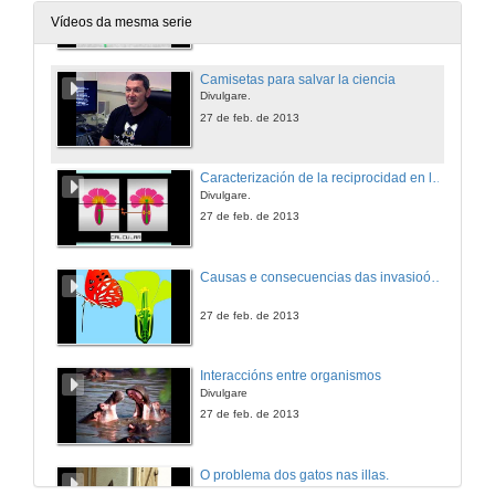
27 de feb. de 2013
Vídeos da mesma serie
Camisetas para salvar la ciencia
Divulgare.
27 de feb. de 2013
Caracterización de la reciprocidad en las plantas heterostilas
Divulgare.
27 de feb. de 2013
Causas e consecuencias das invasioóns biolóxicas: O caso do vinagrillo (Oxalis pes-caprae)
27 de feb. de 2013
Interaccións entre organismos
Divulgare
27 de feb. de 2013
O problema dos gatos nas illas.
Divulgare.