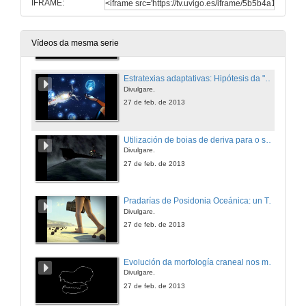
IFRAME:
Invasiones Biológicas. El caso del mejillón cebra (Dreissena polymorpha).
Divulgare.
27 de feb. de 2013
Vídeos da mesma serie
Estratexias adaptativas: Hipótesis da "Alarma contra ladróns"
Divulgare.
27 de feb. de 2013
Utilización de boias de deriva para o seguimento de vertidos mariños.
Divulgare.
27 de feb. de 2013
Pradarías de Posidonia Oceánica: un Tesouro Submarino.
Divulgare.
27 de feb. de 2013
Evolución da morfología craneal nos morcegos filostómidos en relación cos hábitos alimenticios.
Divulgare.
27 de feb. de 2013