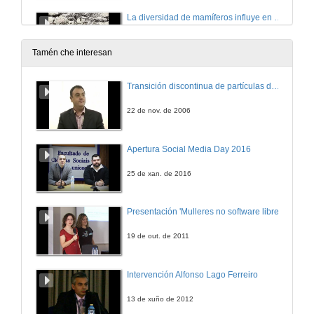
La diversidad de mamíferos influye en el ciclo de carbono en la Amazonia
Vídeo divulgativo | Divulgare
27 de feb. de 2013
Tamén che interesan
Por que conservar a biodiversidade?
Transición discontinua de partículas de microgel termosensible
Vídeo divulgativo | Divulgare
27 de feb. de 2013
22 de nov. de 2006
Ecología trófica de la araña de la cruz (Araneus diadematus)
Apertura Social Media Day 2016
Vídeo divulgativo | Divulgare
27 de feb. de 2013
25 de xan. de 2016
Turismo Científico nos Parques de Galicia
Presentación 'Mulleres no software libre'
Vídeo divulgativo | Divulgare
27 de feb. de 2013
19 de out. de 2011
O perigo das mascotas nas illas
Intervención Alfonso Lago Ferreiro
Vídeo divulgativo | Divulgare
27 de feb. de 2013
13 de xuño de 2012