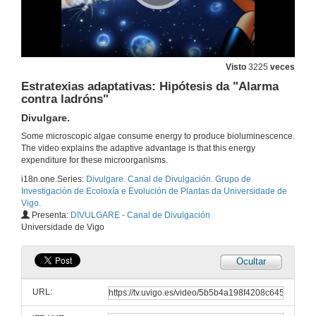
Selección direccional.
Divulgare.
27 de feb. de 2013
Visto
3225
veces
Arcopol Plus: Introducción ao Proxecto Arcopol Plus
Estratexias adaptativas: Hipótesis da "Alarma
Divulgare.
contra ladróns"
27 de feb. de 2013
Divulgare.
Some microscopic algae consume energy to produce bioluminescence.
ArcopolPlus: Modelos de predicción de deriva
The video explains the adaptive advantage is that this energy
Divulgare.
expenditure for these microorganisms.
27 de feb. de 2013
i18n.one.Series:
Divulgare. Canal de Divulgación. Grupo de
Investigación de Ecoloxía e Evolución de Plantas da Universidade de
Vigo.
Polo futuro dos teus fillos...
Presenta:
DIVULGARE - Canal de Divulgación
Divulgare.
Universidade de Vigo
27 de feb. de 2013
Ocultar
A importancia dos lagartos nos ecosistemas insulares.
Divulgare.
URL:
27 de feb. de 2013