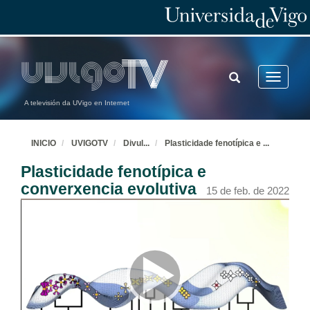
TOGGLE
Toggle
SEARCH
navigatio
A televisión da UVigo en Internet
INICIO
UVIGOTV
Divul
...
Plasticidade fenotípica e
...
Plasticidade fenotípica e
converxencia evolutiva
15 de feb. de 2022