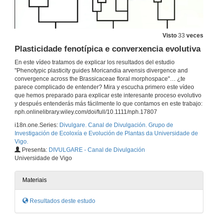
Visto
33
veces
Plasticidade fenotípica e converxencia evolutiva
En este vídeo tratamos de explicar los resultados del estudio
"Phenotypic plasticity guides Moricandia arvensis divergence and
convergence across the Brassicaceae ﬂoral morphospace"… ¿te
parece complicado de entender? Mira y escucha primero este vídeo
que hemos preparado para explicar este interesante proceso evolutivo
y después entenderás más fácilmente lo que contamos en este trabajo:
nph.onlinelibrary.wiley.com/doi/full/10.1111/nph.17807
i18n.one.Series:
Divulgare. Canal de Divulgación. Grupo de
Investigación de Ecoloxía e Evolución de Plantas da Universidade de
Vigo.
Presenta:
DIVULGARE - Canal de Divulgación
Universidade de Vigo
Materiais
Resultados deste estudo