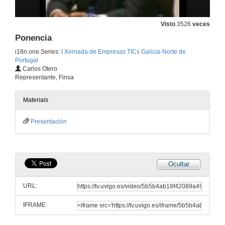
26 de maio de 2005
Visto
3526
veces
Ponencia
Ponencia
i18n.one.Series:
I Xornada de Empresas TICs Galicia-Norte de
26 de maio de 2005
Portugal
Carlos Otero
Representante, Finsa
Ponencia
Materiais
26 de maio de 2005
Presentación
Ponencia
26 de maio de 2005
Ocultar
Ponencia
URL:
26 de maio de 2005
IFRAME:
Ponencia