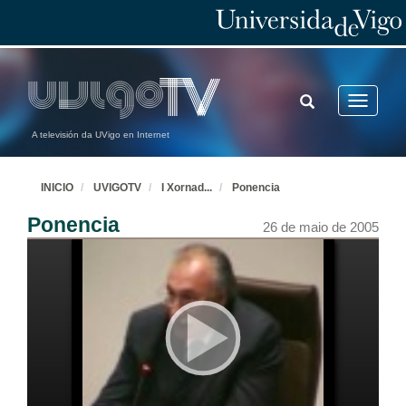
TOGGLE
Toggle
SEARCH
navigatio
A televisión da UVigo en Internet
INICIO
UVIGOTV
I Xornad
...
Ponencia
Ponencia
26 de maio de 2005
Ponencia