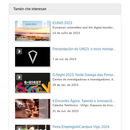
Tamén che interesan
EUNIS 2023
European univesrities and the digital transformation: challenges and opportunities ahead
14 de xuño de 2023
Presentación do UM23, o novo monopraza de UVigo Motorsport
7 de xul. de 2023
G-Night 2023. Noite Galega das Persoas Investigadoras. Conciencias creativas
Centos de investigadoras e investigadores, decenas de actividades e sete cidades
29 de set. de 2023
II Encontro Ágora. Talento e innovación na era da transformación dixital
Cátedra Telefónica - UVigo. Espazos de innovación
31 de out. de 2023
Feira EmpregoinCampus Vigo 2024