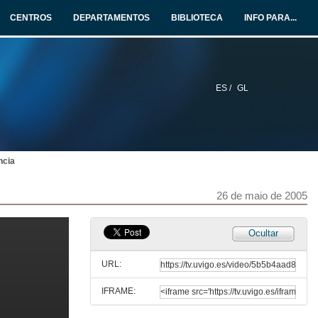
CENTROS
DEPARTAMENTOS
BIBLIOTECA
INFO PARA...
ES /
GL
ncia
Ponencia
26 de maio de 2005
26 de maio de 2005
Ponencia
Ocultar
26 de maio de 2005
URL:
IFRAME:
Ponencia