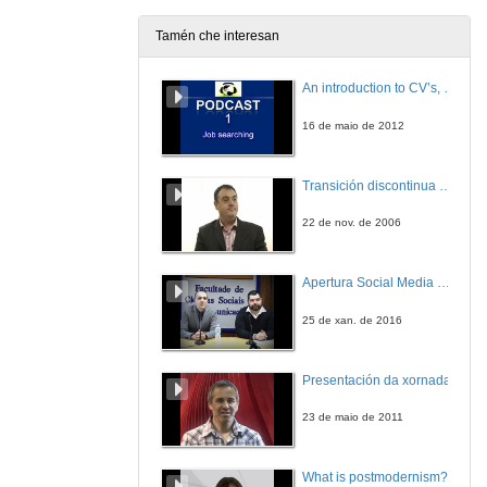
Tamén che interesan
Ponencia
An introduction to CV’s, letters, and job searching
26 de maio de 2005
16 de maio de 2012
Ponencia
Transición discontinua de partículas de microgel termosensible
26 de maio de 2005
22 de nov. de 2006
Apertura Social Media Day 2016
25 de xan. de 2016
Presentación da xornada
23 de maio de 2011
What is postmodernism?