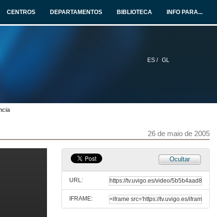
CENTROS
DEPARTAMENTOS
BIBLIOTECA
INFO PARA...
ES /
GL
ncia
26 de maio de 2005
Ponencia
Ocultar
26 de maio de 2005
URL:
IFRAME:
Ponencia