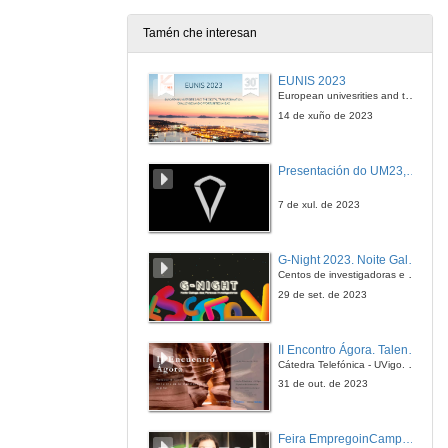
26 de maio de 2005
Tamén che interesan
Ponencia
EUNIS 2023
26 de maio de 2005
European univesrities and the digital transformation: challenges and opportunities ahead
14 de xuño de 2023
Ponencia
Presentación do UM23, o novo monopraza de UVigo Motorsport
26 de maio de 2005
7 de xul. de 2023
Ponencia
G-Night 2023. Noite Galega das Persoas Investigadoras. Conciencias creativas
26 de maio de 2005
Centos de investigadoras e investigadores, decenas de actividades e sete cidades
29 de set. de 2023
II Encontro Ágora. Talento e innovación na era da transformación dixital
Cátedra Telefónica - UVigo. Espazos de innovación
31 de out. de 2023
Feira EmpregoinCampus Vigo 2024