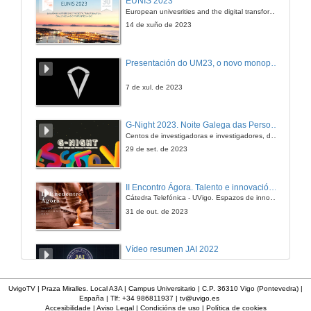
EUNIS 2023
European univesrities and the digital transformation: challenges and opportunities ahead
8 de xul. de 2016
14 de xuño de 2023
Clausura do acto
Presentación do UM23, o novo monopraza de UVigo Motorsport
8 de xul. de 2016
7 de xul. de 2023
G-Night 2023. Noite Galega das Persoas Investigadoras. Conciencias creativas
Centos de investigadoras e investigadores, decenas de actividades e sete cidades
29 de set. de 2023
II Encontro Ágora. Talento e innovación na era da transformación dixital
Cátedra Telefónica - UVigo. Espazos de innovación
31 de out. de 2023
Vídeo resumen JAI 2022
13 de xan. de 2023
UvigoTV | Praza Miralles. Local A3A | Campus Universitario | C.P. 36310 Vigo (Pontevedra) |
España | Tlf: +34 986811937 |
tv@uvigo.es
Accesibilidade
|
Aviso Legal
|
Condicións de uso
|
Política de cookies