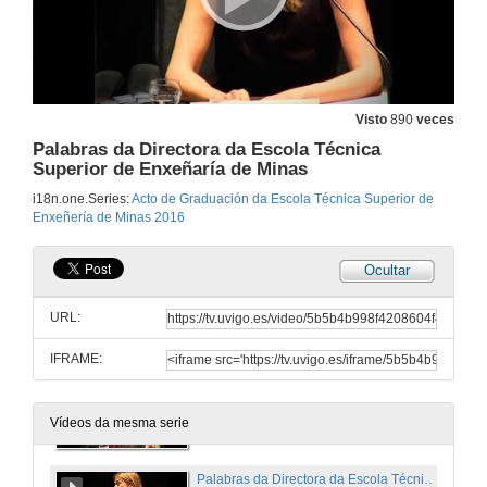
8 de xul. de 2016
Intervención da madriña da III Promoción do Grao en Enxeñaría dos Recursos Mineiros e Enerxéticos
Visto
890
veces
8 de xul. de 2016
Palabras da Directora da Escola Técnica
Superior de Enxeñaría de Minas
Discurso dos representantes de alumnos
i18n.one.Series:
Acto de Graduación da Escola Técnica Superior de
Enxeñería de Minas 2016
8 de xul. de 2016
Ocultar
Entrega de orlas por parte do alumnado
URL:
8 de xul. de 2016
IFRAME:
Vídeo dos alumnos
8 de xul. de 2016
Vídeos da mesma serie
Palabras da Directora da Escola Técnica Superior de Enxeñaría de Minas