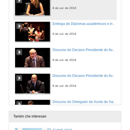
8 de xul. de 2016
Entrega de Diplomas académicos e insignias á III Promoción do Grao en Enxeñaría da Enerxía, á III Promoción do Grao en Enxeñaría dos Recursos Mineiros e Enerxéticos e á I Promoción do Máster Universit
8 de xul. de 2016
Discurso do Decano-Presidente do Ilustre Colexio Oficial de Enxeñeiros Técnicos de Minas de Galicia
8 de xul. de 2016
Discurso do Decano-Presidente do Ilustre Colexio Oficial de Enxeñeiros de Minas do Noroeste
8 de xul. de 2016
Discurso do Delegado da Xunta de Galicia en Vigo
8 de xul. de 2016
Tamén che interesan
Discurso do alcalde do Concello de Vigo