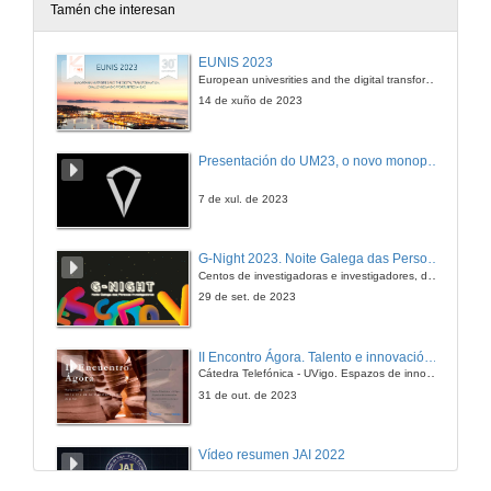
Tamén che interesan
Discurso dos representantes de alumnos
EUNIS 2023
European univesrities and the digital transformation: challenges and opportunities ahead
8 de xul. de 2016
14 de xuño de 2023
Entrega de orlas por parte do alumnado
Presentación do UM23, o novo monopraza de UVigo Motorsport
8 de xul. de 2016
7 de xul. de 2023
Vídeo dos alumnos
G-Night 2023. Noite Galega das Persoas Investigadoras. Conciencias creativas
Centos de investigadoras e investigadores, decenas de actividades e sete cidades
8 de xul. de 2016
29 de set. de 2023
Palabras da Directora da Escola Técnica Superior de Enxeñaría de Minas
II Encontro Ágora. Talento e innovación na era da transformación dixital
Cátedra Telefónica - UVigo. Espazos de innovación
8 de xul. de 2016
31 de out. de 2023
Entrega de Diplomas académicos e insignias á III Promoción do Grao en Enxeñaría da Enerxía, á III Promoción do Grao en Enxeñaría dos Recursos Mineiros e Enerxéticos e á I Promoción do Máster Universit
Vídeo resumen JAI 2022
8 de xul. de 2016