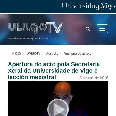
TOGGLE
Toggle
SEARCH
navigatio
A televisión da UVigo en Internet
INICIO
UVIGOTV
Acto d
...
Apertura do acto
...
Apertura do acto pola Secretaria
Xeral da Universidade de Vigo e
lección maxistral
8 de xul. de 2016