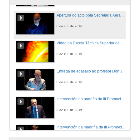
Apertura do acto pola Secretaria Xeral da Universidade de Vigo e lección maxistral
8 de xul. de 2016
Vídeo da Escola Técnica Superior de Enxeñería de Minas
8 de xul. de 2016
Entrega de agasallo ao profesor Don José Carlos Casares Penelas con motivo da súa xubilación
8 de xul. de 2016
Intervención do padriño da III Promoción do Grao en Enxeñaría da Enerxía
8 de xul. de 2016
Intervención da madriña da III Promoción do Grao en Enxeñaría dos Recursos Mineiros e Enerxéticos
8 de xul. de 2016