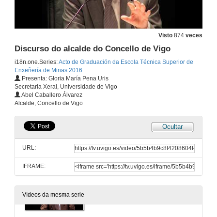
Entrega de orlas por parte do alumnado
8 de xul. de 2016
Visto
874
veces
Discurso do alcalde do Concello de Vigo
Vídeo dos alumnos
i18n.one.Series:
Acto de Graduación da Escola Técnica Superior de
8 de xul. de 2016
Enxeñería de Minas 2016
Presenta: Gloria María Pena Uris
Secretaria Xeral, Universidade de Vigo
Palabras da Directora da Escola Técnica Superior de Enxeñaría de Minas
Abel Caballero Álvarez
Alcalde, Concello de Vigo
8 de xul. de 2016
Ocultar
Entrega de Diplomas académicos e insignias á III Promoción do Grao en Enxeñaría da Enerxía, á III Promoción do Grao en Enxeñaría dos Recursos Mineiros e Enerxéticos e á I Promoción do Máster Universit
URL:
8 de xul. de 2016
IFRAME:
Discurso do Decano-Presidente do Ilustre Colexio Oficial de Enxeñeiros Técnicos de Minas de Galicia
Vídeos da mesma serie
8 de xul. de 2016