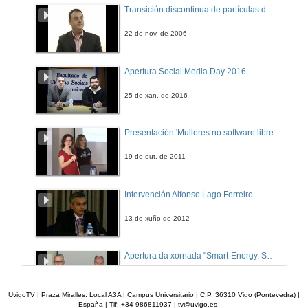
Transición discontinua de partículas de microgel termosensible
22 de nov. de 2006
Apertura Social Media Day 2016
25 de xan. de 2016
Presentación 'Mulleres no software libre'
19 de out. de 2011
Intervención Alfonso Lago Ferreiro
13 de xuño de 2012
Apertura da xornada "Smart-Energy, Smart-City"
28 de out. de 2015
UvigoTV | Praza Miralles. Local A3A | Campus Universitario | C.P. 36310 Vigo (Pontevedra) |
España | Tlf: +34 986811937 |
tv@uvigo.es