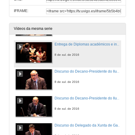
8 de xul. de 2016
IFRAME:
Palabras da Directora da Escola Técnica Superior de Enxeñaría de Minas
8 de xul. de 2016
Vídeos da mesma serie
Entrega de Diplomas académicos e insignias á III Promoción do Grao en Enxeñaría da Enerxía, á III Promoción do Grao en Enxeñaría dos Recursos Mineiros e Enerxéticos e á I Promoción do Máster Universit
8 de xul. de 2016
Discurso do Decano-Presidente do Ilustre Colexio Oficial de Enxeñeiros Técnicos de Minas de Galicia
8 de xul. de 2016
Discurso do Decano-Presidente do Ilustre Colexio Oficial de Enxeñeiros de Minas do Noroeste
8 de xul. de 2016
Discurso do Delegado da Xunta de Galicia en Vigo