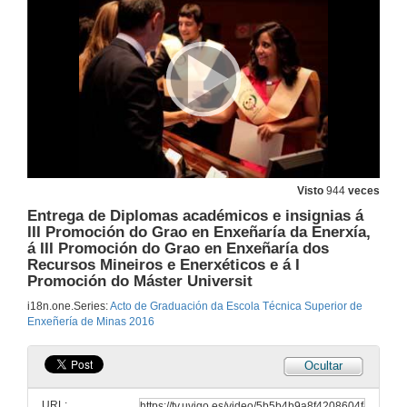
8 de xul. de 2016
Intervención do padriño da III Promoción do Grao en Enxeñaría da Enerxía
8 de xul. de 2016
Intervención da madriña da III Promoción do Grao en Enxeñaría dos Recursos Mineiros e Enerxéticos
8 de xul. de 2016
Visto
944
veces
Entrega de Diplomas académicos e insignias á
Discurso dos representantes de alumnos
III Promoción do Grao en Enxeñaría da Enerxía,
á III Promoción do Grao en Enxeñaría dos
8 de xul. de 2016
Recursos Mineiros e Enerxéticos e á I
Promoción do Máster Universit
Entrega de orlas por parte do alumnado
i18n.one.Series:
Acto de Graduación da Escola Técnica Superior de
Enxeñería de Minas 2016
8 de xul. de 2016
Ocultar
Vídeo dos alumnos
URL: