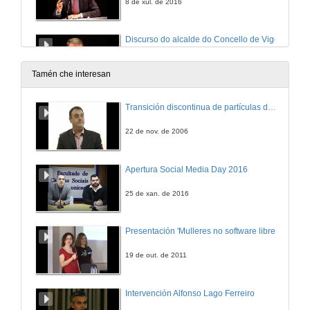
8 de xul. de 2016
Discurso do alcalde do Concello de Vigo
8 de xul. de 2016
Tamén che interesan
Clausura do acto
Transición discontinua de partículas de microgel termosensible
8 de xul. de 2016
22 de nov. de 2006
Apertura Social Media Day 2016
25 de xan. de 2016
Presentación 'Mulleres no software libre'
19 de out. de 2011
Intervención Alfonso Lago Ferreiro