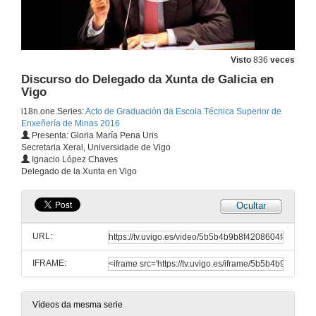
Entrega de orlas por parte do alumnado
8 de xul. de 2016
Visto
836
veces
Discurso do Delegado da Xunta de Galicia en
Vigo
Vídeo dos alumnos
i18n.one.Series:
Acto de Graduación da Escola Técnica Superior de
8 de xul. de 2016
Enxeñería de Minas 2016
Presenta: Gloria María Pena Uris
Secretaria Xeral, Universidade de Vigo
Palabras da Directora da Escola Técnica Superior de Enxeñaría de Minas
Ignacio López Chaves
Delegado de la Xunta en Vigo
8 de xul. de 2016
Ocultar
Entrega de Diplomas académicos e insignias á III Promoción do Grao en Enxeñaría da Enerxía, á III Promoción do Grao en Enxeñaría dos Recursos Mineiros e Enerxéticos e á I Promoción do Máster Universit
URL:
8 de xul. de 2016
IFRAME:
Discurso do Decano-Presidente do Ilustre Colexio Oficial de Enxeñeiros Técnicos de Minas de Galicia
Vídeos da mesma serie
8 de xul. de 2016