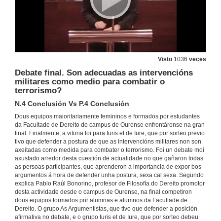
Benvida e regulamento da III Liga de Debate da Universidade de Vigo
9 de dec. de 2015
Visto
1036
veces
Debate final. Son adecuadas as intervencións
militares como medio para combatir o
Debate 1. Son adecuadas as intervencións militares como medio para combatir o terrorismo?
terrorismo?
P.1. Defensa positiva vs N.1 Defensa positiva
N.4 Conclusión Vs P.4 Conclusión
9 de dec. de 2015
Dous equipos maioritariamente femininos e formados por estudantes
da Facultade de Dereito do campus de Ourense enfrontáronse na gran
Debate 1. Son adecuadas as intervencións militares como medio para combatir o terrorismo?
final. Finalmente, a vitoria foi para Iuris et de Iure, que por sorteo previo
P.2 Refutación vs N.2 Refutación
tivo que defender a postura de que as intervencións militares non son
9 de dec. de 2015
axeitadas como medida para combater o terrorismo. Foi un debate moi
axustado arredor desta cuestión de actualidade no que gañaron todas
as persoas participantes, que aprenderon a importancia de expor bos
Debate 1. Son adecuadas as intervencións militares como medio para combatir o terrorismo?
argumentos á hora de defender unha postura, sexa cal sexa. Segundo
P.3 Refutación vs N.3 Refutación
explica Pablo Raúl Bonorino, profesor de Filosofía do Dereito promotor
9 de dec. de 2015
desta actividade desde o campus de Ourense, na final competiron
dous equipos formados por alumnas e alumnos da Facultade de
Dereito. O grupo As Argumentistas, que tivo que defender a posición
afirmativa no debate, e o grupo Iuris et de Iure, que por sorteo debeu
Debate 1. Son adecuadas as intervencións militares como medio para combatir o terrorismo?