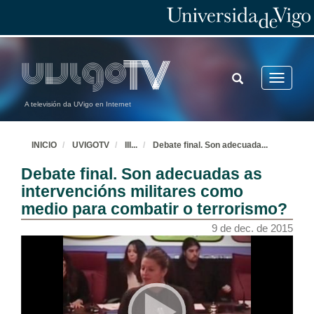
TOGGLE
Toggle
SEARCH
navigatio
A televisión da UVigo en Internet
INICIO
UVIGOTV
III
...
Debate final. Son adecuada
...
Debate final. Son adecuadas as
intervencións militares como
medio para combatir o terrorismo?
9 de dec. de 2015