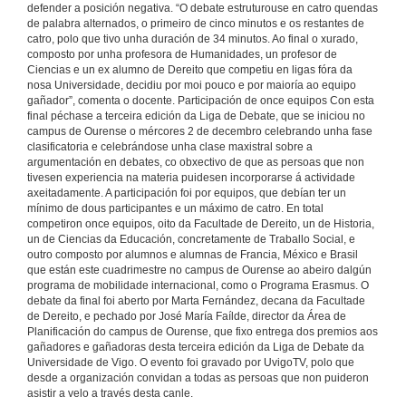
defender a posición negativa. “O debate estruturouse en catro quendas
N.4 Conclusión Vs P.4 Conclusión
de palabra alternados, o primeiro de cinco minutos e os restantes de
9 de dec. de 2015
catro, polo que tivo unha duración de 34 minutos. Ao final o xurado,
composto por unha profesora de Humanidades, un profesor de
Ciencias e un ex alumno de Dereito que competiu en ligas fóra da
Debate 2. Son adecuadas as intervencións militares como medio para combatir o terrorismo?
nosa Universidade, decidiu por moi pouco e por maioría ao equipo
P.1. Defensa positiva vs N.1 Defensa positiva
gañador”, comenta o docente. Participación de once equipos Con esta
9 de dec. de 2015
final péchase a terceira edición da Liga de Debate, que se iniciou no
campus de Ourense o mércores 2 de decembro celebrando unha fase
clasificatoria e celebrándose unha clase maxistral sobre a
Debate 2. Son adecuadas as intervencións militares como medio para combatir o terrorismo?
argumentación en debates, co obxectivo de que as persoas que non
P.2 Refutación vs N.2 Refutación
tivesen experiencia na materia puidesen incorporarse á actividade
9 de dec. de 2015
axeitadamente. A participación foi por equipos, que debían ter un
mínimo de dous participantes e un máximo de catro. En total
competiron once equipos, oito da Facultade de Dereito, un de Historia,
Debate 2. Son adecuadas as intervencións militares como medio para combatir o terrorismo?
un de Ciencias da Educación, concretamente de Traballo Social, e
P.3 Refutación vs N.3 Refutación
outro composto por alumnos e alumnas de Francia, México e Brasil
que están este cuadrimestre no campus de Ourense ao abeiro dalgún
9 de dec. de 2015
programa de mobilidade internacional, como o Programa Erasmus. O
debate da final foi aberto por Marta Fernández, decana da Facultade
de Dereito, e pechado por José María Faílde, director da Área de
Debate 2. Son adecuadas as intervencións militares como medio para combatir o terrorismo?
Planificación do campus de Ourense, que fixo entrega dos premios aos
N.4 Conclusión Vs P.4 Conclusión
gañadores e gañadoras desta terceira edición da Liga de Debate da
9 de dec. de 2015
Universidade de Vigo. O evento foi gravado por UvigoTV, polo que
desde a organización convidan a todas as persoas que non puideron
asistir a velo a través desta canle.
Puntuacións da semifinal da III Liga de Debate da Universidade de Vigo. 2015