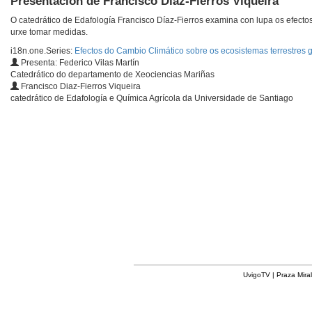
Presentación de Francisco Diaz-Fierros Viqueira
O catedrático de Edafología Francisco Díaz-Fierros examina con lupa os efectos 
urxe tomar medidas.
i18n.one.Series:
Efectos do Cambio Climático sobre os ecosistemas terrestres 
Presenta: Federico Vilas Martín
Catedrático do departamento de Xeociencias Mariñas
Francisco Diaz-Fierros Viqueira
catedrático de Edafología e Química Agrícola da Universidade de Santiago
UvigoTV | Praza Miral