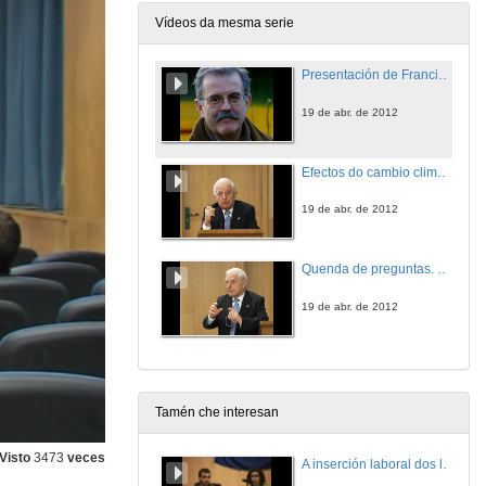
Vídeos da mesma serie
Presentación de Francisco Diaz-Fierros Viqueira
19 de abr. de 2012
Efectos do cambio climático sobre os ecosistemas terrestres galegos
19 de abr. de 2012
Quenda de preguntas. Efectos do Cambio Climático sobre os ecosistemas terrestres galegos
19 de abr. de 2012
Tamén che interesan
Visto
3473
veces
A inserción laboral dos licenciados en Ciencias do Mar: a carreira investigadora