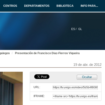
CENTROS
DEPARTAMENTOS
BIBLIOTECA
INFO PARA...
ES /
GL
galegos
Presentación de Francisco Diaz-Fierros Viqueira
19 de abr. de 2012
Ocultar
URL:
IFRAME: