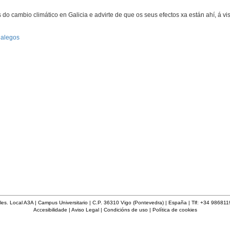
do cambio climático en Galicia e advirte de que os seus efectos xa están ahí, á vis
galegos
les. Local A3A | Campus Universitario | C.P. 36310 Vigo (Pontevedra) | España | Tlf: +34 98681
Accesibilidade
|
Aviso Legal
|
Condicións de uso
|
Política de cookies