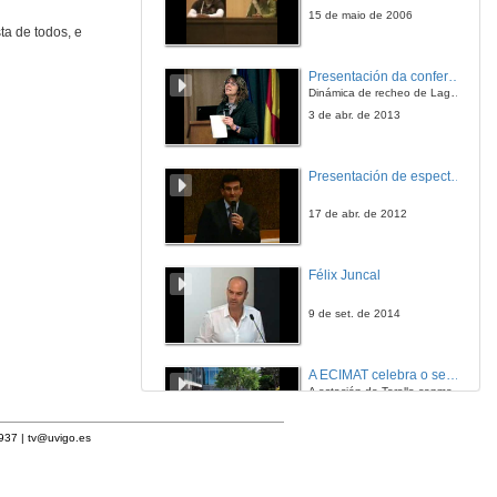
15 de maio de 2006
ta de todos, e
Presentación da conferencia
Dinámica de recheo de Lagoons en arrecifes de coral
3 de abr. de 2013
Presentación de espectro-radiómetros ASD
17 de abr. de 2012
Félix Juncal
9 de set. de 2014
A ECIMAT celebra o seu décimo aniversario
A estación de Toralla conmemora a efeméride asinando un convenio coa Universidad del País Vasco
10 de xuño de 2016
1937 |
tv@uvigo.es
Gala entrega premios ciencia que conta 2014. Fundación Barrié
Programa de Radio Galega "Efervescencia"