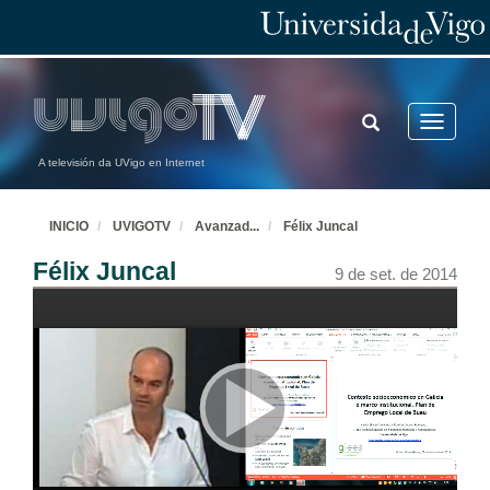
TOGGLE
Toggle
SEARCH
navigatio
A televisión da UVigo en Internet
INICIO
UVIGOTV
Avanzad
...
Félix Juncal
Félix Juncal
9 de set. de 2014