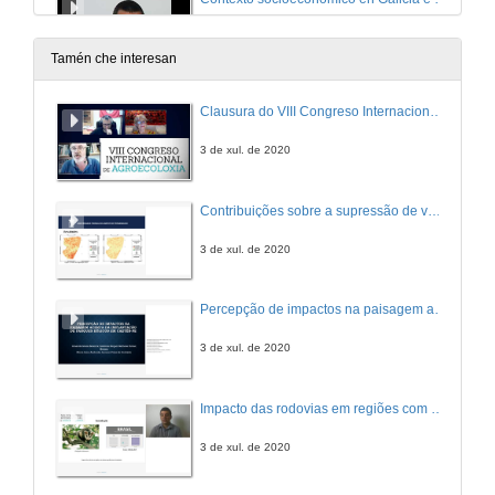
9 de set. de 2014
Tamén che interesan
Contexto socioeconómico en Galicia e marco institucional: Quenda de preguntas
Clausura do VIII Congreso Internacional de Agroecoloxía
9 de set. de 2014
3 de xul. de 2020
O cooperativismo como boa fórmula de autoemprego local
Contribuições sobre a supressão de vegetação ocasionada pela implantação de parque eólico no semiárido nordestino
9 de set. de 2014
3 de xul. de 2020
O cooperativismo como boa fórmula de autoemprego local: Quenda de preguntas
Percepção de impactos na paisagem acerca da implantação de parques eólicos em Caetés – Pernambuco no nordeste brasileiro
9 de out. de 2014
3 de xul. de 2020
Finanzas éticas
Impacto das rodovias em regiões com sistemas agroflorestais circundantes
9 de set. de 2014
3 de xul. de 2020
Finanzas éticas: Quenda de preguntas