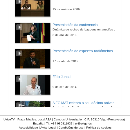
15 de maio de 2006
Presentación da conferencia
Dinámica de recheo de Lagoons en arrecifes de coral
3 de abr. de 2013
Presentación de espectro-radiómetros ASD
17 de abr. de 2012
Félix Juncal
9 de set. de 2014
A ECIMAT celebra o seu décimo aniversario
A estación de Toralla conmemora a efeméride asinando un convenio coa Universidad del País Vasco
10 de xuño de 2016
UvigoTV | Praza Miralles. Local A3A | Campus Universitario | C.P. 36310 Vigo (Pontevedra) |
España | Tlf: +34 986811937 |
tv@uvigo.es
Accesibilidade
|
Aviso Legal
|
Condicións de uso
|
Política de cookies
Gala entrega premios ciencia que conta 2014. Fundación Barrié