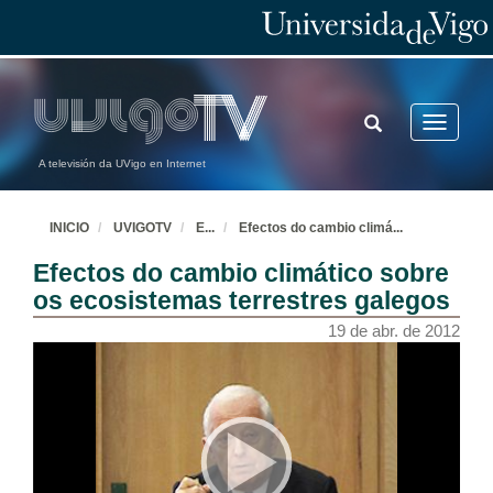
TOGGLE
Toggle
SEARCH
navigatio
A televisión da UVigo en Internet
INICIO
UVIGOTV
E
...
Efectos do cambio climá
...
Efectos do cambio climático sobre
os ecosistemas terrestres galegos
19 de abr. de 2012