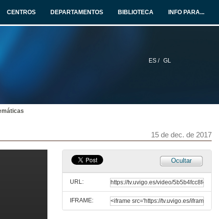
14 de dec. de 2017
CENTROS
DEPARTAMENTOS
BIBLIOTECA
INFO PARA...
Iconografía e cronoloxía da Arte Atlática ou... os retratos dunha Utopía
No Limiar das Artes
14 de dec. de 2017
ES /
GL
Rolda de Preguntas: Sesión cronoloxía e iconografía da arte rupestre. Parte 2
No limiar das artes
14 de dec. de 2017
uemáticas
O Bierzo: Unha aproximacion á súa arte rupestre postpaleolitica
No Limiar das Artes
15 de dec. de 2017
15 de dec. de 2017
Noroeste Peninsular: encrucillada de tradición rupestres
Ocultar
No Limiar das Artes
15 de dec. de 2017
URL:
IFRAME:
Volvendo sobre os pasos. Repensando a Arte Esquematica Atlántica
No Limiar das Artes