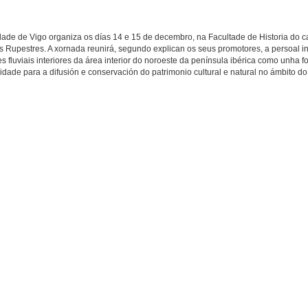
idade de Vigo organiza os días 14 e 15 de decembro, na Facultade de Historia do
ns Rupestres. A xornada reunirá, segundo explican os seus promotores, a persoal i
es fluviais interiores da área interior do noroeste da península ibérica como unha 
idade para a difusión e conservación do patrimonio cultural e natural no ámbito do