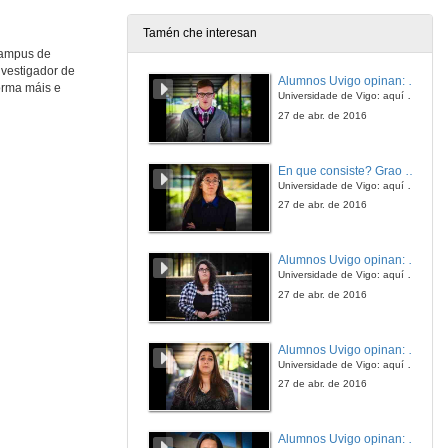
Tamén che interesan
 campus de
Liñas estratéxicas para a protección da arte prehistórica en Galicia
nvestigador de
No Limiar das Artes
Alumnos Uvigo opinan: Grao en Ciencias da Linguaxe e Estudos Literarios
forma máis e
15 de dec. de 2017
Universidade de Vigo: aquí todo é posible
27 de abr. de 2016
En que consiste? Grao en Ciencias da Linguaxe e Estudos Literarios
Universidade de Vigo: aquí todo é posible
27 de abr. de 2016
Alumnos Uvigo opinan: Grao en Linguas Estranxeiras
Universidade de Vigo: aquí todo é posible
27 de abr. de 2016
Alumnos Uvigo opinan: Grao en Linguas Estranxeiras
Universidade de Vigo: aquí todo é posible
27 de abr. de 2016
Alumnos Uvigo opinan: Grao en Linguas Estranxeiras