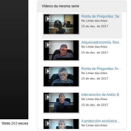
15 de dec. de 2017
Vídeos da mesma serie
Rolda de Preguntas: Sesión artes esquemáticas
No Limiar das Artes
15 de dec. de 2017
Arqueoastronomía. Rexistro e interpretación
No Limiar das Artes
15 de dec. de 2017
Rolda de Preguntas: Arqueoastronomía. Rexistro e interpretación
No Limiar das Artes
15 de dec. de 2017
Intervención de Antón Bouzas
No Limiar das Artes
15 de dec. de 2017
A protección ecolóxica do patrimonio no monte
Visto
263
veces
No Limiar das Artes
15 de dec. de 2017