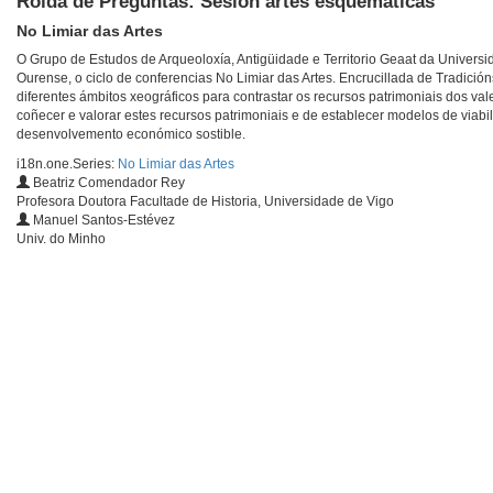
Rolda de Preguntas: Sesión artes esquemáticas
No Limiar das Artes
O Grupo de Estudos de Arqueoloxía, Antigüidade e Territorio Geaat da Univers
Ourense, o ciclo de conferencias No Limiar das Artes. Encrucillada de Tradició
diferentes ámbitos xeográficos para contrastar os recursos patrimoniais dos val
coñecer e valorar estes recursos patrimoniais e de establecer modelos de viabil
desenvolvemento económico sostible.
i18n.one.Series:
No Limiar das Artes
Beatriz Comendador Rey
Profesora Doutora Facultade de Historia, Universidade de Vigo
Manuel Santos-Estévez
Univ. do Minho