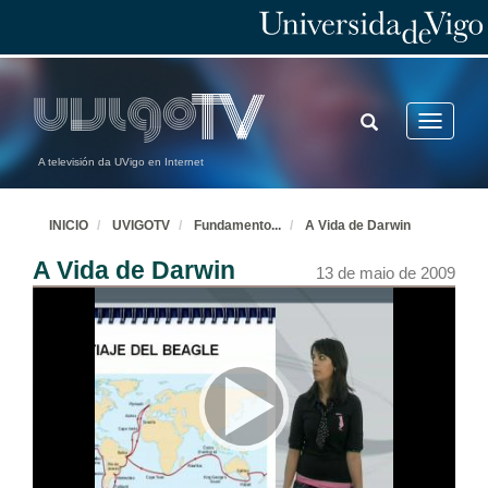
TOGGLE
Toggle
SEARCH
navigatio
A televisión da UVigo en Internet
INICIO
UVIGOTV
Fundamento
...
A Vida de Darwin
A Vida de Darwin
13 de maio de 2009